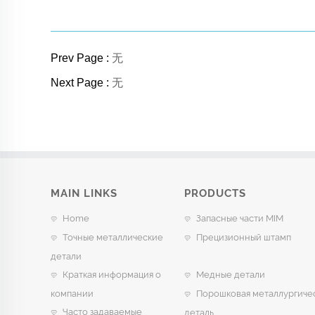
Prev Page :
无
Next Page :
无
MAIN LINKS
PRODUCTS
Home
Запасные части MIM
Точные металлические
Прецизионный штамп
детали
Краткая информация о
Медные детали
компании
Порошковая металлургиче
Часто задаваемые
деталь