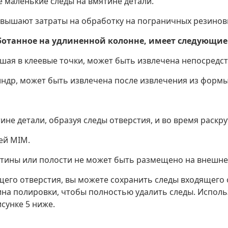
е маленькие следы на вмятине детали.
евышают затраты на обработку на пограничных резинов
аботанное на удлиненной колонне, имеет следующие
вшая в клеевые точки, может быть извлечена непосредс
индр, может быть извлечена после извлечения из формы
ине детали, образуя следы отверстия, и во время раск
ей MIM.
ятины или полости не может быть размещено на внешне
щего отверстия, вы можете сохранить следы входящего о
на полировки, чтобы полностью удалить следы. Использ
исунке 5 ниже.