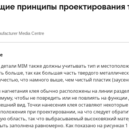
щие принципы проектирования 
acturer Media Centre
е
 детали MIM также должны учитывать тип и местополож
ь больше, так как большая часть твердого металличес
естью, что намного выше, чем чистый пластик (заусенц
 нагнетания клея обычно расположены на линии разде
муму, чтобы не повредить или не повлиять на функции
нешний вид. Точки нанесения клея оставляют некоторые
оложения при проектировании, на что следует обратит
тую область, так что выбрасываемый высоковязкий мате
быть заполнена равномерно. Как показано на рисунках 1 