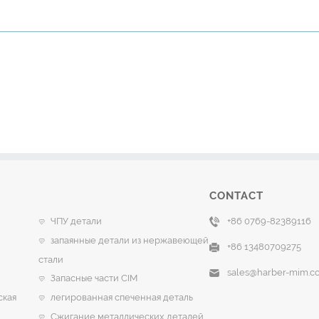
CONTACT
ЧПУ детали
+86 0769-82389116
запаянные детали из нержавеющей
+86 13480709275
стали
sales@harber-mim.c
Запасные части CIM
ская
легированная спеченная деталь
Сжигание металлических деталей