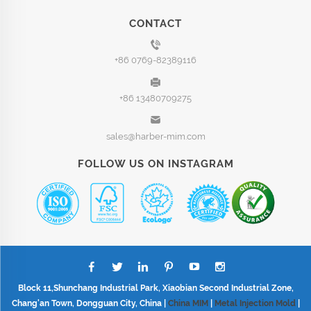
CONTACT
+86 0769-82389116
+86 13480709275
sales@harber-mim.com
FOLLOW US ON INSTAGRAM
Block 11,Shunchang Industrial Park, Xiaobian Second Industrial Zone,
Chang'an Town, Dongguan City, China |
China MIM
|
Metal Injection Mold
|