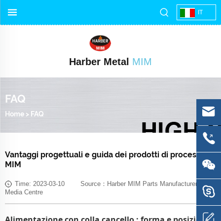
IT
Harber Metal
MIM
FAQ
Home
>
FAQ
Vantaggi progettuali e guida dei prodotti di processo
MIM
Time: 2023-03-10 Source：Harber MIM Parts Manufacturer
Media Centre
Alimentazione con colla
cancello
: forma e posizione