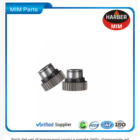
Parti del set di ingranaggi conici a spirale dello stampaggio ad