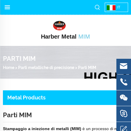
IT
Harber Metal
MIM
PARTI MIM
Home
>
Parti metalliche di precisione
>
Parti MIM
Metal Products
Parti MIM
Stampaggio a iniezione di metalli (MIM)
è un processo di metallo