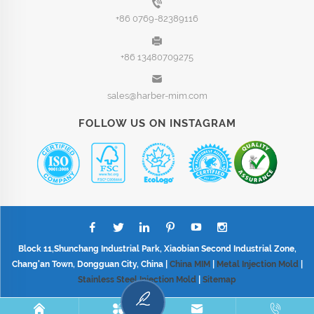
+86 0769-82389116
+86 13480709275
sales@harber-mim.com
FOLLOW US ON INSTAGRAM
Block 11,Shunchang Industrial Park, Xiaobian Second Industrial Zone,
Chang'an Town, Dongguan City, China |
China MIM
|
Metal Injection Mold
|
Stainless Steel Injection Mold
|
Sitemap