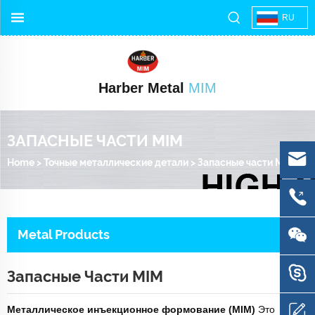
RU
Harber Metal
MIM
ЗАПАСНЫЕ ЧАСТИ MIM
Home
>
Точные металлические детали
>
Запасные части MIM
Metal Products
Запасные Части MIM
Металлическое инъекционное формование (MIM)
Это