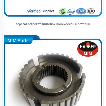
агрегат аггрегат винтовой конической шестерни