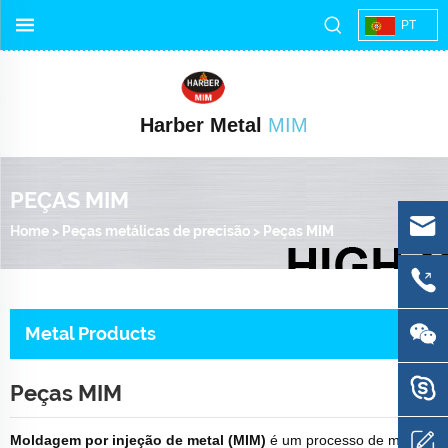
PT
Harber Metal
MIM
PEÇAS MIM
Home
>
Peças metálicas de precisão
>
Peças MIM
Metal Products
Peças MIM
Moldagem por injeção de metal (MIM)
é um processo de metal