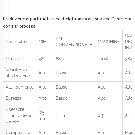
Produzione di parti metalliche di elettronica di consumo Confronta
con altri processi
CAS
PM
Parametro
MIM
MACCHINE
DEGL
CONVENZIONALE
INVE
Densità
98%
88%
100%
98%
Resistenza
Alto
Basso
Alto
Alto
alla trazione
Allungamento
Alto
Basso
Alto
Alto
Durezza
Alto
Basso
Alto
Alto
Spessore
0,5
minimo della
1 mm
0,5 mm
2 m
mm
parete
Complessità
Alto
Basso
Alto
Medi