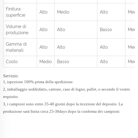
Finitura
Alto
Medio
Alto
Medi
superficie
Volume di
Alto
Alto
Basso
Medi
produzione
Gamma di
Alto
Alto
Alto
Medi
materiali
Costo
Medio
Basso
Alto
Medi
Servizio:
1, ispezione 100% prima della spedizione.
2, imballaggio soddisfatto, cartone, caso di legno, pallet, o secondo il vostro
requisito.
3, i campioni sono entro 35-40 giorni dopo la ricezione del deposito. La
produzione sarà finita circa 25-30days dopo la conferma dei campioni