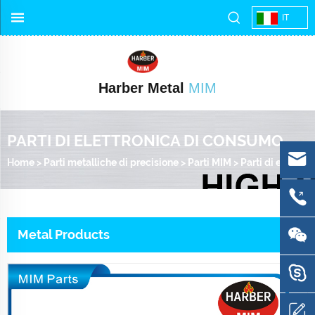
IT
Harber Metal
MIM
PARTI DI ELETTRONICA DI CONSUMO
Home
>
Parti metalliche di precisione
>
Parti MIM
>
Parti di elettronica di consumo
Metal Products