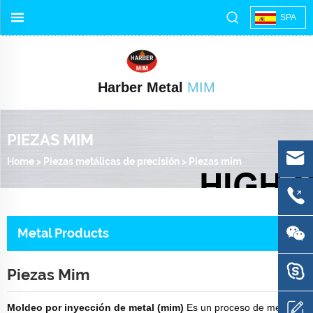
SPA
Harber Metal
MIM
PIEZAS MIM
Home
>
Piezas metálicas de precisión
>
Piezas mim
Metal Products
Piezas Mim
Moldeo por inyección de metal (mim)
Es un proceso de metal en