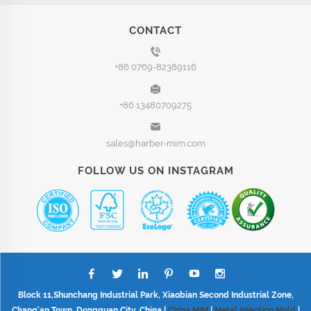
CONTACT
+86 0769-82389116
+86 13480709275
sales@harber-mim.com
FOLLOW US ON INSTAGRAM
Block 11,Shunchang Industrial Park, Xiaobian Second Industrial Zone,
Chang'an Town, Dongguan City, China |
China MIM
|
Metal Injection Mold
|