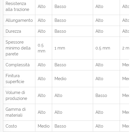
Resistenza
Alto
Basso
Alto
Alto
alla trazione
Allungamento
Alto
Basso
Alto
Alto
Durezza
Alto
Basso
Alto
Alto
Spessore
0,5
minimo della
1 mm
0,5 mm
2 m
mm
parete
Complessità
Alto
Basso
Alto
Medi
Finitura
Alto
Medio
Alto
Medi
superficie
Volume di
Alto
Alto
Basso
Medi
produzione
Gamma di
Alto
Alto
Alto
Medi
materiali
Costo
Medio
Basso
Alto
Medi