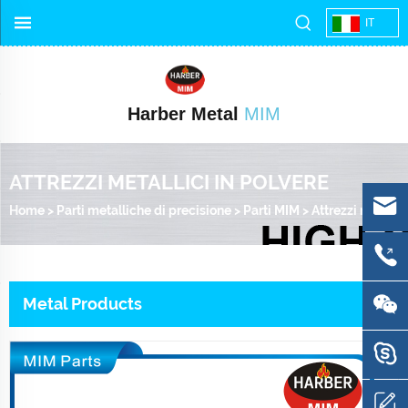
IT
Harber Metal
MIM
ATTREZZI METALLICI IN POLVERE
Home
>
Parti metalliche di precisione
>
Parti MIM
>
Attrezzi metallici in polvere
Metal Products