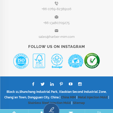
+86 0769-82389116
+86 13480709275
sales@harber-mim.com
FOLLOW US ON INSTAGRAM
Block 11,Shunchang Industrial Park, Xiaobian Second Industrial Zone,
Chang'an Town, Dongguan City, China |
China MIM
|
Metal Injection Mold
|
Stainless Steel Injection Mold
|
Sitemap