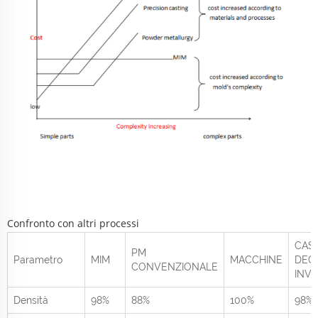
Confronto con altri processi
CAS
PM
Parametro
MIM
MACCHINE
DEGL
CONVENZIONALE
INVE
Densità
98%
88%
100%
98%