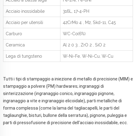
Acciaio inossidabile
316L, 17-4-PH
Acciaio per utensili
42CrMo
4
, M2, Skd-11, C45
Carburo
WC-Co(6%)
Ceramica
Al
2
0
3
, ZrO
2
, SiO
2
Lega di tungsteno
W-Ni-Fe, W-Ni-Cu, W-Cu
Tutti i tipi di stampaggio a iniezione di metallo di precisione (MIM) e
stampaggio a polvere (PM) hardwares; ingranaggi di
sinterizzazione (ingranaggio conico, ingranaggio pignone,
ingranaggio a vite e ingranaggio elicoidale), parti metalliche di
forma complessa (come la lama del tagliacapelli, le parti del
tagliaunghie, bisturi, bullone della serratura), pignone, puleggia e
parti di pressofusione di precisione dell'acciaio inossidabile, ecc.