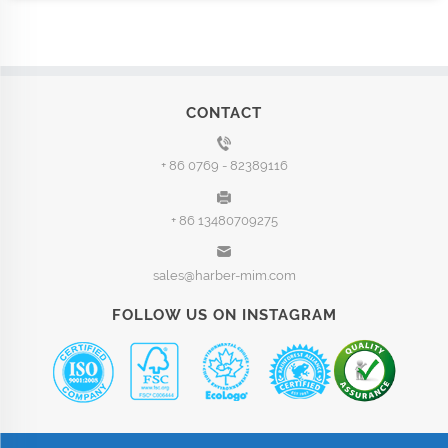
CONTACT
+ 86 0769 - 82389116
+ 86 13480709275
sales@harber-mim.com
FOLLOW US ON INSTAGRAM