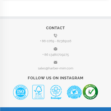
CONTACT
+ 86 0769 - 82389116
+ 86 13480709275
sales@harber-mim.com
FOLLOW US ON INSTAGRAM