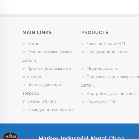
MAIN LINKS
PRODUCTS
Home
Запасные части MIM
Точные металлические
Прецизионный штамп
детали
Краткая информация о
Медные детали
компании
Порошковая металлургиче
Часто задаваемые
деталь
вопросы
Настройка деталей и диза
Статьи и блоги
Структура OEM
Немедленно свяжитесь.
Harber Industrial Metal
China