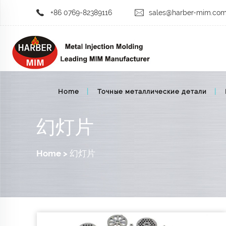
+86 0769-82389116
sales@harber-mim.co
Home
Точные металлические детали
幻灯片
Home
>
幻灯片