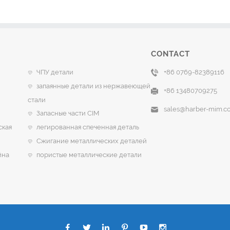
CONTACT
ЧПУ детали
+86 0769-82389116
запаянные детали из нержавеющей
+86 13480709275
стали
sales@harber-mim.c
Запасные части CIM
ская
легированная спеченная деталь
Сжигание металлических деталей
йна
пористые металлические детали