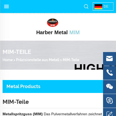
DE
Harber Metal
MIM
MIM-TEILE
Home
>
Präzisionsteile aus Metall
>
MIM-Teile
Metal Products
MIM-Teile
Metallspritzguss (MIM)
Das Pulvermetallverfahren zeichnet sich