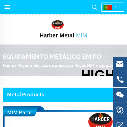
PT
Harber Metal
MIM
EQUIPAMENTO METÁLICO EM PÓ
Home
>
Peças metálicas de precisão
>
Peças MIM
>
Equipamento metálico em pó
Metal Products