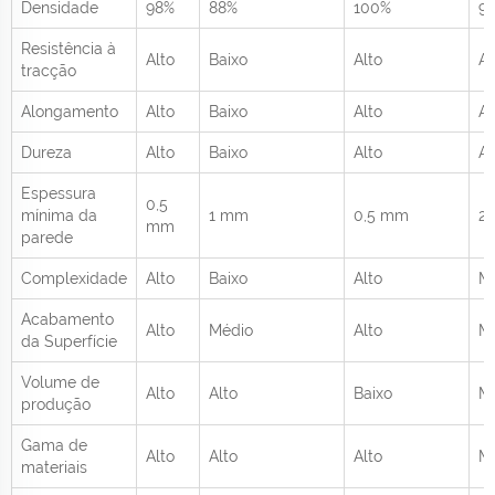
Densidade
98%
88%
100%
9
Resistência à
Alto
Baixo
Alto
Al
tracção
Alongamento
Alto
Baixo
Alto
Al
Dureza
Alto
Baixo
Alto
Al
Espessura
0,5
mínima da
1 mm
0,5 mm
2
mm
parede
Complexidade
Alto
Baixo
Alto
M
Acabamento
Alto
Médio
Alto
M
da Superfície
Volume de
Alto
Alto
Baixo
M
produção
Gama de
Alto
Alto
Alto
Mé
materiais