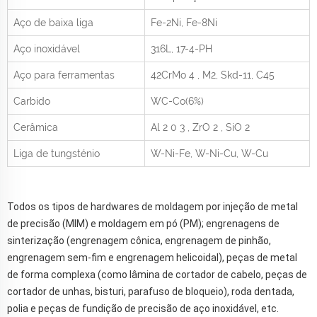
Aço de baixa liga
Fe-2Ni, Fe-8Ni
Aço inoxidável
316L, 17-4-PH
Aço para ferramentas
42CrMo
4
, M2, Skd-11, C45
Carbido
WC-Co(6%)
Cerâmica
Al
2
0
3
, ZrO
2
, SiO
2
Liga de tungsténio
W-Ni-Fe, W-Ni-Cu, W-Cu
Todos os tipos de hardwares de moldagem por injeção de metal
de precisão (MIM) e moldagem em pó (PM); engrenagens de
sinterização (engrenagem cônica, engrenagem de pinhão,
engrenagem sem-fim e engrenagem helicoidal), peças de metal
de forma complexa (como lâmina de cortador de cabelo, peças de
cortador de unhas, bisturi, parafuso de bloqueio), roda dentada,
polia e peças de fundição de precisão de aço inoxidável, etc.