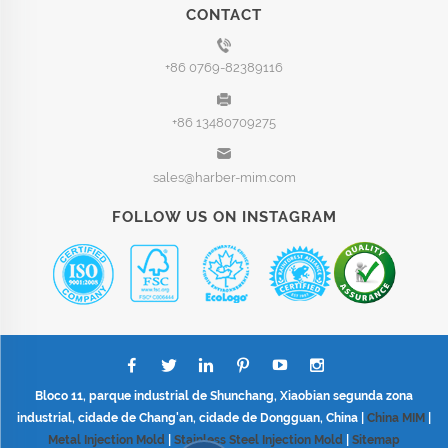
CONTACT
+86 0769-82389116
+86 13480709275
sales@harber-mim.com
FOLLOW US ON INSTAGRAM
Bloco 11, parque industrial de Shunchang, Xiaobian segunda zona
industrial, cidade de Chang'an, cidade de Dongguan, China |
China MIM
|
Metal Injection Mold
|
Stainless Steel Injection Mold
|
Sitemap