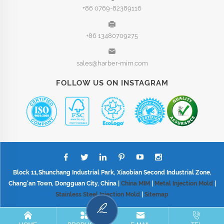
+86 0769-82389116
+86 13480709275
sales@harber-mim.com
FOLLOW US ON INSTAGRAM
Block 11,Shunchang Industrial Park, Xiaobian Second Industrial Zone,
Chang'an Town, Dongguan City, China |
China MIM
|
Metal Injection Mold
|
Stainless Steel Injection Mold
|
Sitemap