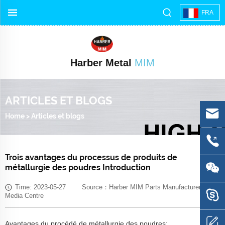
FRA
Harber Metal
MIM
ARTICLES ET BLOGS
Home
>
Articles et blogs
Trois avantages du processus de produits de
métallurgie des poudres Introduction
Time: 2023-05-27 Source：Harber MIM Parts Manufacturer
Media Centre
Avantages du procédé de métallurgie des poudres: