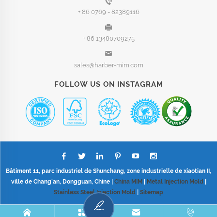
+ 86 0769 - 82389116
+ 86 13480709275
sales@harber-mim.com
FOLLOW US ON INSTAGRAM
Bâtiment 11, parc industriel de Shunchang, zone industrielle de xiaotian II,
ville de Chang'an, Dongguan, Chine |
China MIM
|
Metal Injection Mold
|
Stainless Steel Injection Mold
|
Sitemap