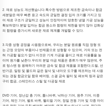
2. 재료 성능도 개선했습니다.특수한 방법으로 제조한 금속이나 합금
세분말은 매우 빠른 응고 속도와 균일한 결정 입자 크기를 가지고 있
어 재료 구조가 균일하고 성능이 안정적이며 양호한 냉열 가공 성능을
확보하였다.분말 입자는 합금 원소와 함량의 제한을 받지 않아 강화상
의 함량을 증가시켜 새로운 재료 체계를 개발할 수 있다.
3.각종 성형 공정을 사용함으로써, 우리는 분말 원료를 직접 정형 또
는 근정 모양의 부품이나 반제품으로 성형할 수 있으며, 거의 또는 전
혀 가공할 필요가 없다.이것은 기계 가공을 줄이고 재료 이용률을 높
이며 원가를 낮춘다.우리의 분말 야금 제품은 종류가 매우 많은데, 주
로 텅스텐 등 용해하기 어려운 금속 및 합금 제품을 포함한다;드릴, 선
반가공, 밀링 및 몰드와 같은 절삭 및 내마모 도구를 제조하는 데 사용
되는 경질 합금오일 함유 베어링, 소결 금속 필터 및 패브릭 링과 같은
구리 합금, 스테인리스 스틸 및 다공질 재료
DVD 기어, 장난감 총 기어, 톱니바퀴, 낙하산 기어, 원추 기어, 이중
기어, 체인 기어, 벨트 바퀴, 헬리컬 기어, 정밀 전동 기어 및 각종 마이
크로 정밀 기어;유침 베어링, 베어링, 연결 튜브;믹서기 날개, 절단판,