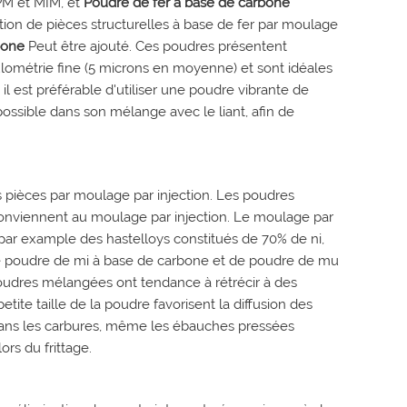
PM et MIM, et
Poudre de fer à base de carbone
on de pièces structurelles à base de fer par moulage
rbone
Peut être ajouté. Ces poudres présentent
nulométrie fine (5 microns en moyenne) et sont idéales
il est préférable d'utiliser une poudre vibrante de
possible dans son mélange avec le liant, afin de
es pièces par moulage par injection. Les poudres
conviennent au moulage par injection. Le moulage par
 par example des hastelloys constitués de 70% de ni,
de poudre de mi à base de carbone et de poudre de mu
poudres mélangées ont tendance à rétrécir à des
tite taille de la poudre favorisent la diffusion des
ans les carbures, même les ébauches pressées
rs du frittage.