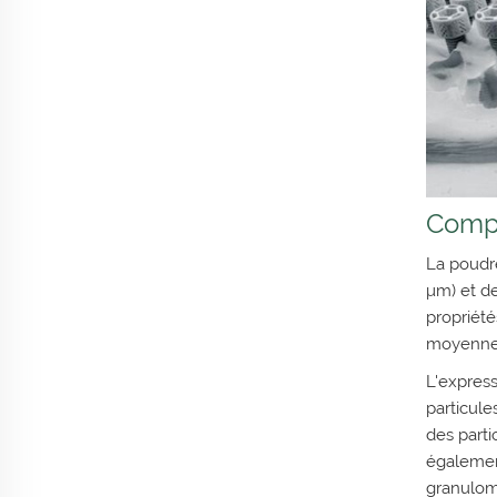
Compo
La poudre
μm) et de
propriété
moyenne 
L'express
particule
des parti
également
granulom