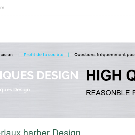
om
Harber Metal Design Guide, sélection de matériaux
cision
Profil de la société
Questions fréquemment pos
IQUES DESIGN
iques Design
riaux harber Design