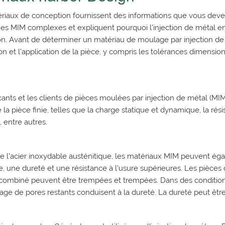
riaux de conception fournissent des informations que vous deve
es MIM complexes et expliquent pourquoi l'injection de métal en
ion. Avant de déterminer un matériau de moulage par injection d
n et l'application de la pièce, y compris les tolérances dimensio
cants et les clients de pièces moulées par injection de métal (M
 la pièce finie, telles que la charge statique et dynamique, la résist
, entre autres.
de l'acier inoxydable austénitique, les matériaux MIM peuvent é
e, une dureté et une résistance à l'usure supérieures. Les pièc
combiné peuvent être trempées et trempées. Dans des conditions 
age de pores restants conduisent à la dureté. La dureté peut êt