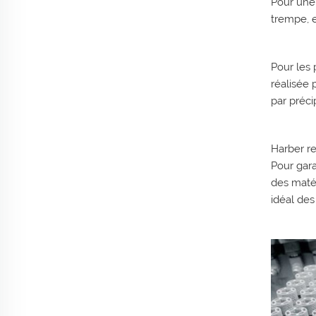
Pour une 
trempe, e
Pour les
réalisée 
par préci
Harber r
Pour gara
des matér
idéal des