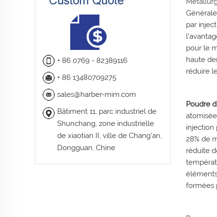
Métallur
Générale
par injec
l'avantag
pour le m
haute den
+ 86 0769 - 82389116
réduire l
+ 86 13480709275
sales@harber-mim.com
Poudre d
Bâtiment 11, parc industriel de
atomisée
Shunchang, zone industrielle
injection
de xiaotian II, ville de Chang'an,
28% de m
Dongguan, Chine
réduite d
températu
éléments
formées p