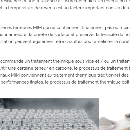
résistance et une résistance à l'usure optimales, un revenu ou un
t la température de revenu est un facteur important dans la déter
 pièces ferreuses MIM qui ne contiennent finalement pas ou moin
pour améliorer la dureté de surface et préserver la ténacité du n
pitation peuvent également être chauffés pour améliorer la dureté
ecommande un traitement thermique sous vide et / ou un traitem
ntir une certaine teneur en carbone, le processus de traitement t
iaux MIM conviennent au traitement thermique traditionnel des ma
 performances finales, le processus de traitement thermique doit ê