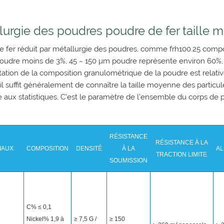
lurgie des poudres poudre de fer taille 
e fer réduit par métallurgie des poudres, comme frh100.25 compo
oudre moins de 3%, 45 ~ 150 μm poudre représente environ 60%,
ation de la composition granulométrique de la poudre est relative
 il suffit généralement de connaître la taille moyenne des particul
aux statistiques, C'est le paramètre de l'ensemble du corps de 
RÉSISTANCE
RÉSISTANCE À LA
IAUX
COMPOSITION
DENSITÉ
À LA
A
TRACTION LIMITE
SOUMISSION
C% ≤ 0,1
Nickel% 1,9 à
≥ 7,5 G /
≥ 150