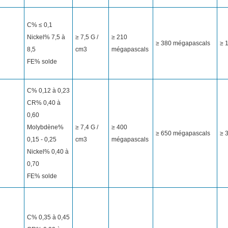
C% ≤ 0,1
Nickel% 7,5 à
≥ 7,5 G /
≥ 210
≥ 380 mégapascals
≥ 
8,5
cm3
mégapascals
FE% solde
C% 0,12 à 0,23
CR% 0,40 à
0,60
Molybdène%
≥ 7,4 G /
≥ 400
≥ 650 mégapascals
≥ 
0,15 - 0,25
cm3
mégapascals
Nickel% 0,40 à
0,70
FE% solde
C% 0,35 à 0,45