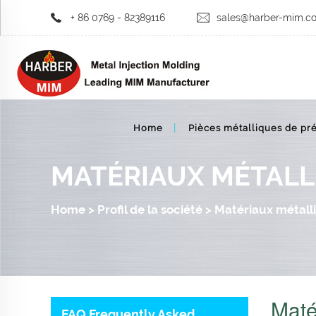
+ 86 0769 - 82389116
sales@harber-mim.c
Home
Pièces métalliques de pré
MATÉRIAUX MÉTALL
Home
>
Profil de la société
>
Matériaux métall
Maté
FAQ Frequently Asked