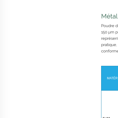
Métal
Poudre d
150 μm p
représent
pratique,
conforme 
MATÉR