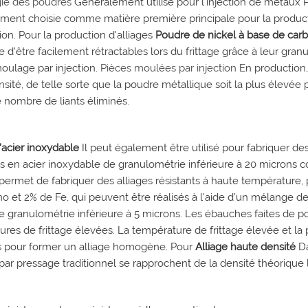
gie des poudres
Généralement utilisé pour l'injection de métaux 
ment choisie comme matière première principale pour la producti
tion. Pour la production d'alliages
Poudre de nickel à base de ca
e d'être facilement rétractables lors du frittage grâce à leur gra
oulage par injection.
Pièces moulées par injection
En production, 
sité, de telle sorte que la poudre métallique soit la plus élevée 
e nombre de liants éliminés.
'acier inoxydable
Il peut également être utilisé pour fabriquer d
s en acier inoxydable de granulométrie inférieure à 20 microns 
 permet de fabriquer des alliages résistants à haute température,
o et 2% de Fe, qui peuvent être réalisés à l'aide d'un mélange 
e granulométrie inférieure à 5 microns. Les ébauches faites de 
res de frittage élevées. La température de frittage élevée et la pe
 pour former un alliage homogène. Pour
Alliage haute densité
D
ar pressage traditionnel se rapprochent de la densité théorique lo