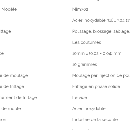
s
Modèle
Mim702
Acier inoxydable 316L 304 17 
rittage
Polissage, brossage, sablage
Les coutumes
ce
10mm ± (0,02 - 0,04) mm
10 grammes
e de moulage
Moulage par injection de po
 de frittage
Frittage en phase solide
nement de frittage
Le vide
l de moule
Acier inoxydable
tion
Industrie de la sécurité