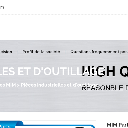
om
Industrie et outillage MIM pièces métalliques
cision
Profil de la société
Questions fréquemment pos
LES ET D'OUTILLAGE
ces MIM
>
Pièces industrielles et d'outillage
MIM Part