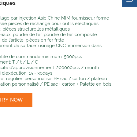
iques
age par injection Asie Chine MIM fournisseur forme
sée pièces de rechange pour outils électriques
: pièces structurelles métalliques
riaux: poudre de fer, poudre de fer, composite
e l'article: pièces en fer fritté
tement de surface: usinage CNC, immersion dans
tité de commande minimum: 5000pcs
ment: T / t / L / C
cité d'approvisionnement: 200000pcs / month
i d'exécution: 15 - 30days
et régulier: personnalisé, PE sac / carton / plateau
ation personnalisé / PE sac + carton + Palette en bois
UIRY NOW