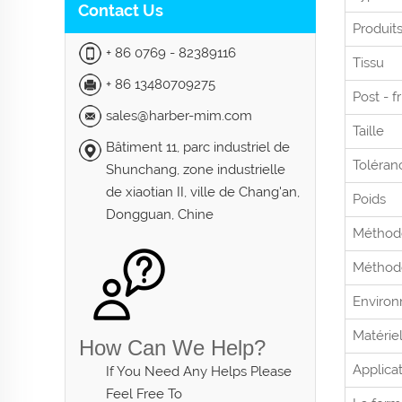
Contact Us
Produit
+ 86 0769 - 82389116
Tissu
+ 86 13480709275
Post - f
sales@harber-mim.com
Taille
Bâtiment 11, parc industriel de
Toléran
Shunchang, zone industrielle
de xiaotian II, ville de Chang'an,
Poids
Dongguan, Chine
Méthod
Méthode
Environ
Matérie
How Can We Help?
Applica
If You Need Any Helps Please
Feel Free To