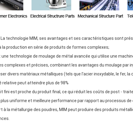
; La technologie MIM, ses avantages et ses caractéristiques sont pré
à la production en série de produits de formes complexes;
t une technologie de moulage de métal avancée qui utilise une machine
es complexes et précises, combinant les avantages du moulage par inj
iliser divers matériaux métalliques (tels que l'acier inoxydable, le fer, la
é relative peut atteindre plus de 98%
t fini est proche du produit final, ce qui réduit les coûts de post - tra
 plus uniforme et meilleure performance par rapport au processus de c
rt à la métallurgie des poudres, MIM peut produire des produits métal
nces.