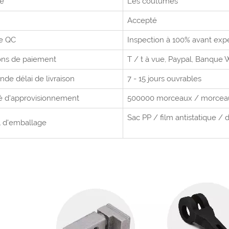
me
Les coutumes
Accepté
e QC
Inspection à 100% avant exp
ons de paiement
T / t à vue,
Paypal, Banque 
e délai de livraison
7 - 15 jours ouvrables
é d'approvisionnement
500000 morceaux / morce
Sac PP / film antistatique / 
l d'emballage