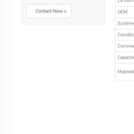
La for
Contact Now >
OEM
Systèm
Conditi
Command
Capacit
Matérie