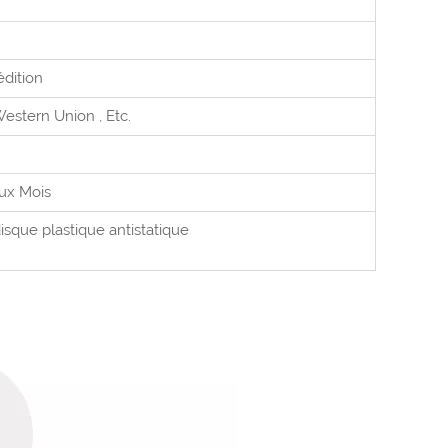
édition
Western Union
, Etc.
aux
Mois
disque plastique antistatique