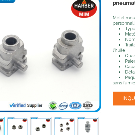
pneumat
Métal moul
personnali
Type
Maté
Nom d
Trai
l'huile
Quan
Paie
Capa
Déla
Paqu
sans fumig
INQ