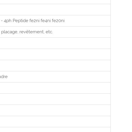
- 4ph Peptide fe2ni fe4ni fe20ni
, placage, revêtement, etc.
udre