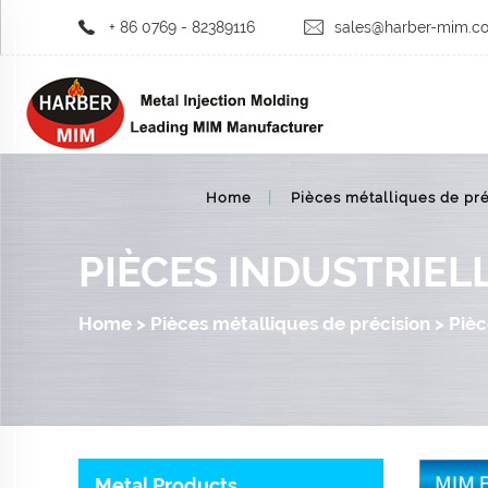
+ 86 0769 - 82389116
sales@harber-mim.c
Home
Pièces métalliques de pré
PIÈCES INDUSTRIEL
Home
>
Pièces métalliques de précision
>
Piè
Metal Products