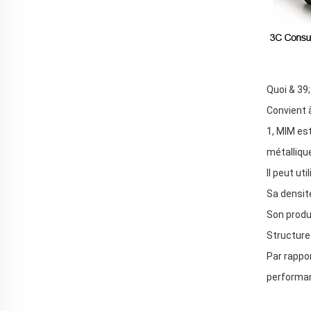
Quoi & 39
Convient 
1, MIM es
métalliqu
Il peut ut
Sa densit
Son produi
Structure
Par rappo
performa