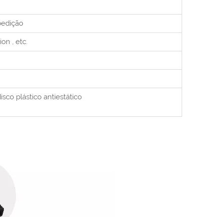
pedição
nion
, etc.
isco plástico antiestático