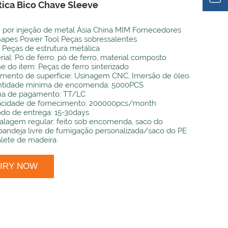
ica Bico Chave Sleeve
por injeção de metal Ásia China MIM Fornecedores
apes Power Tool Peças sobressalentes
: Peças de estrutura metálica
rial: Pó de ferro, pó de ferro, material composto
 do item: Peças de ferro sinterizado
amento de superfície: Usinagem CNC, Imersão de óleo
tidade mínima de encomenda: 5000PCS
a de pagamento: TT/LC
cidade de fornecimento: 200000pcs/month
odo de entrega: 15-30days
lagem regular: feito sob encomenda, saco do
andeja livre de fumigação personalizada/saco do PE
palete de madeira
UIRY NOW