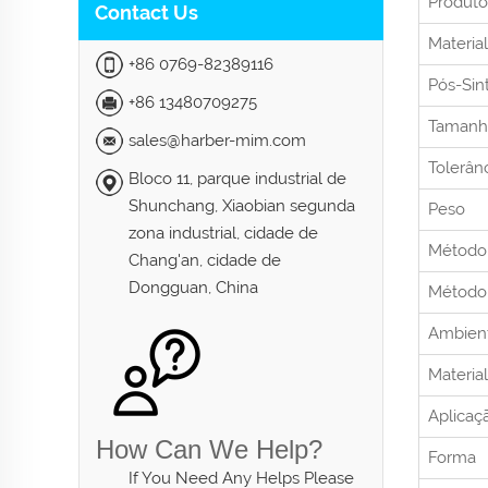
Produt
Contact Us
Material
+86 0769-82389116
Pós-Sin
+86 13480709275
Tamanh
sales@harber-mim.com
Tolerân
Bloco 11, parque industrial de
Shunchang, Xiaobian segunda
Peso
zona industrial, cidade de
Método
Chang'an, cidade de
Dongguan, China
Método 
Ambient
Materia
Aplicaç
How Can We Help?
Forma
If You Need Any Helps Please