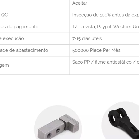
Aceitar
a QC
Inspeção de 100% antes da ex
ões de pagamento
T/T à vista,
Paypal, Western U
e execução
7-15 dias úteis
ade de abastecimento
500000 Piece Per
Mês
Saco PP / filme antiestático / d
agem