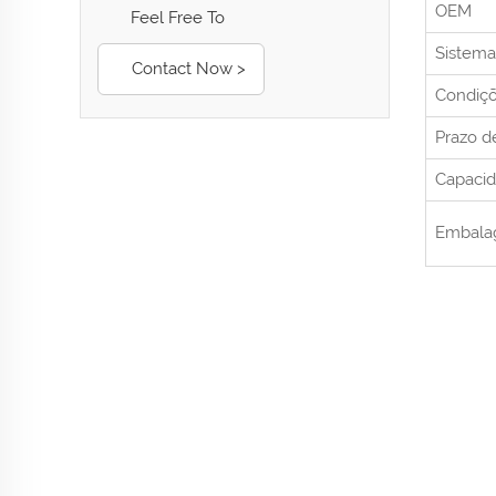
OEM
Feel Free To
Sistem
Contact Now >
Condiç
Prazo d
Capacid
Embal