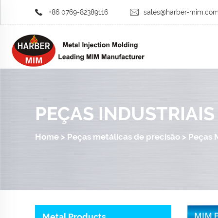
+86 0769-82389116
sales@harber-mim.co
PEÇAS INDUSTRIAIS
Home
>
Peças metálicas de precisão
>
Peças 
Metal Products