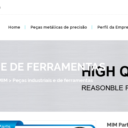
m
Peças metálicas MIM industriais e ferramentas
Home
Peças metálicas de precisão
Perfil da Empr
 E DE FERRAMENTAS
MIM
>
Peças industriais e de ferramentas
MIM Part