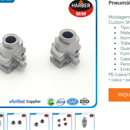
Pneumát
Moldagem 
Custom Sh
Tipo
Mate
Nome
Trat
Quan
Form
Capa
Perí
Emba
PE/caixa/b
+ caixa + 
INQ