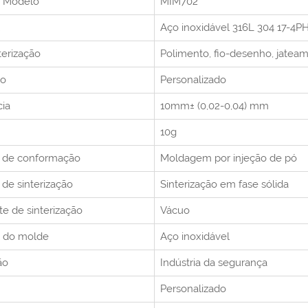
o
Modelo
MIM702
Aço inoxidável 316L 304 17-4P
terização
Polimento, fio-desenho, jateam
o
Personalizado
cia
10mm± (0,02-0,04) mm
10g
 de conformação
Moldagem por injeção de pó
de sinterização
Sinterização em fase sólida
e de sinterização
Vácuo
l do molde
Aço inoxidável
ão
Indústria da segurança
Personalizado