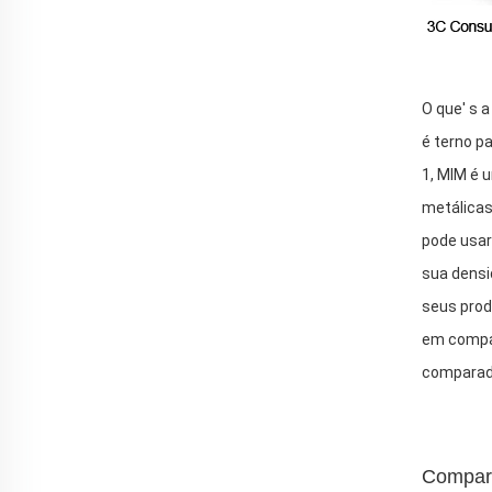
O que' s 
é terno p
1, MIM é 
metálicas
pode usar 
sua densi
seus prod
em compar
comparado
Compara