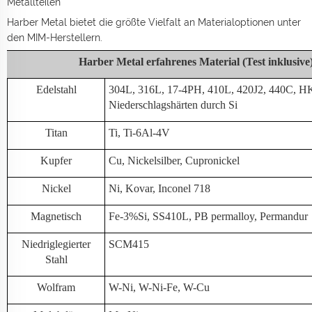
Metallteilen
Harber Metal bietet die größte Vielfalt an Materialoptionen unter
den MIM-Herstellern.
Harber Metal erfahrenes Material (Test inklusive
Edelstahl
304L, 316L, 17-4PH, 410L, 420J2, 440C, H
Niederschlagshärten durch Si
Titan
Ti, Ti-6Al-4V
Kupfer
Cu, Nickelsilber, Cupronickel
Nickel
Ni, Kovar, Inconel 718
Magnetisch
Fe-3%Si, SS410L, PB permalloy, Permandur
Niedriglegierter
SCM415
Stahl
Wolfram
W-Ni, W-Ni-Fe, W-Cu