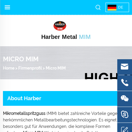
DE
Harber Metal
MIM
MICRO MIM
Home
>
Firmenprofil
>
Micro MIM
About Harber
Mikrometallspritzguss
(MIM) bietet zahlreiche Vorteile gegenüber
herkömmlichen Metallbearbeitungstechnologien. Es eignet sich
besonders gut für Anwendungen, die komplexe Formen