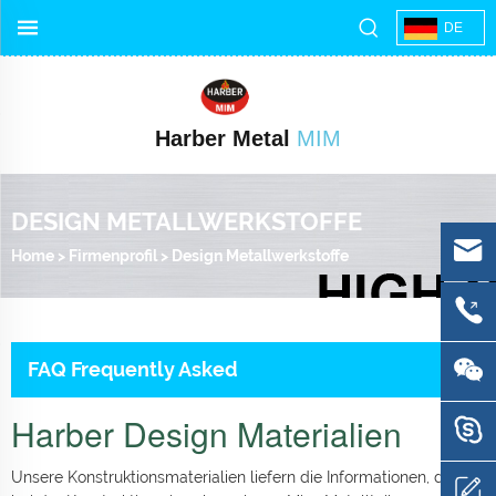
DE
Harber Metal
MIM
DESIGN METALLWERKSTOFFE
Home
>
Firmenprofil
>
Design Metallwerkstoffe
FAQ Frequently Asked
Harber Design Materialien
Unsere Konstruktionsmaterialien liefern die Informationen, die Sie