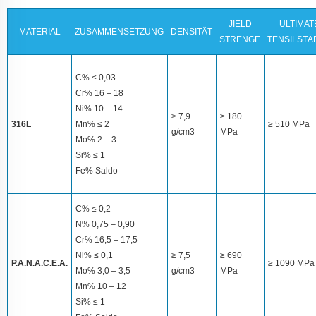
JIELD
ULTIMAT
MATERIAL
ZUSAMMENSETZUNG
DENSITÄT
STRENGE
TENSILSTÄ
C% ≤ 0,03
Cr% 16 – 18
Ni% 10 – 14
≥ 7,9
≥ 180
316L
Mn% ≤ 2
≥ 510 MPa
g/cm3
MPa
Mo% 2 – 3
Si% ≤ 1
Fe% Saldo
C% ≤ 0,2
N% 0,75 – 0,90
Cr% 16,5 – 17,5
Ni% ≤ 0,1
≥ 7,5
≥ 690
P.A.N.A.C.E.A.
≥ 1090 MPa
Mo% 3,0 – 3,5
g/cm3
MPa
Mn% 10 – 12
Si% ≤ 1