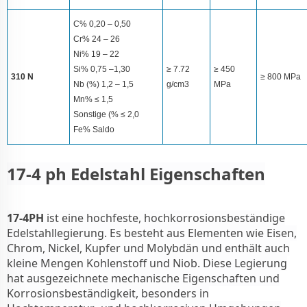
C% 0,20 – 0,50
Cr% 24 – 26
Ni% 19 – 22
Si% 0,75 –1,30
≥ 7.72
≥ 450
310 N
≥ 800 MPa
Nb (%) 1,2 – 1,5
g/cm3
MPa
Mn% ≤ 1,5
Sonstige (% ≤ 2,0
Fe% Saldo
17-4 ph Edelstahl Eigenschaften
17-4PH
ist eine hochfeste, hochkorrosionsbeständige
Edelstahllegierung. Es besteht aus Elementen wie Eisen,
Chrom, Nickel, Kupfer und Molybdän und enthält auch
kleine Mengen Kohlenstoff und Niob. Diese Legierung
hat ausgezeichnete mechanische Eigenschaften und
Korrosionsbeständigkeit, besonders in