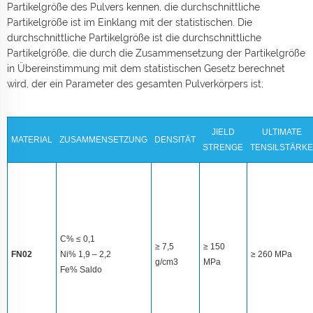
Partikelgröße des Pulvers kennen, die durchschnittliche
Partikelgröße ist im Einklang mit der statistischen. Die
durchschnittliche Partikelgröße ist die durchschnittliche
Partikelgröße, die durch die Zusammensetzung der Partikelgröße
in Übereinstimmung mit dem statistischen Gesetz berechnet
wird, der ein Parameter des gesamten Pulverkörpers ist;
JIELD
ULTIMATE
MATERIAL
ZUSAMMENSETZUNG
DENSITÄT
STRENGE
TENSILSTÄRKE
C% ≤ 0,1
≥ 7,5
≥ 150
FN02
Ni% 1,9 – 2,2
≥ 260 MPa
g/cm3
MPa
Fe% Saldo