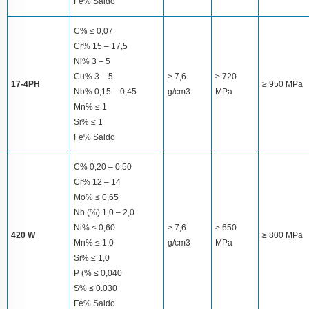
Fe% Saldo
C% ≤ 0,07
Cr% 15 – 17,5
Ni% 3 – 5
Cu% 3 – 5
≥ 7,6
≥ 720
17-4PH
≥ 950 MPa
Nb% 0,15 – 0,45
g/cm3
MPa
Mn% ≤ 1
Si% ≤ 1
Fe% Saldo
C% 0,20 – 0,50
Cr% 12 – 14
Mo% ≤ 0,65
Nb (%) 1,0 – 2,0
Ni% ≤ 0,60
≥ 7,6
≥ 650
420 W
≥ 800 MPa
Mn% ≤ 1,0
g/cm3
MPa
Si% ≤ 1,0
P (% ≤ 0,040
S% ≤ 0.030
Fe% Saldo