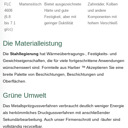
FLC
Martensitisch
Bietet ausgezeichnete
Zahnräder, Kolben
4608
Härte und gute
und andere
(6.8
Festigkeit, aber mit
Komponenten mit
bis 7.1
geringer Duktilität
hohem Verschleiß
g/cc)
Die Materialleistung
Die
Stahllegierung
hat Wärmeübertragungs-, Festigkeits- und
Gewichtseigenschaften, die für viele fortgeschrittene Anwendungen
wünschenswert sind. Formteile aus Harber ™ Akzeptieren Sie eine
breite Palette von Beschichtungen, Beschichtungen und
Oberflächen.
Grüne Umwelt
Das Metallspritzgussverfahren verbraucht deutlich weniger Energie
als herkömmliches Druckgussverfahren mit anschließender
Sekundärbearbeitung. Auch unser Firmenschrott und -läufer sind
vollständig recycelbar.