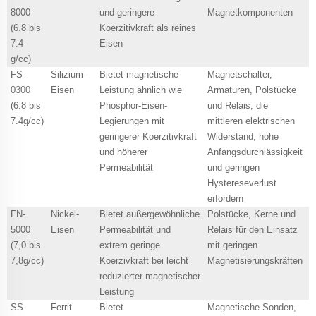
8000
und geringere
Magnetkomponenten
(6.8 bis
Koerzitivkraft als reines
7.4
Eisen
g/cc)
FS-
Silizium-
Bietet magnetische
Magnetschalter,
0300
Eisen
Leistung ähnlich wie
Armaturen, Polstücke
(6.8 bis
Phosphor-Eisen-
und Relais, die
7.4g/cc)
Legierungen mit
mittleren elektrischen
geringerer Koerzitivkraft
Widerstand, hohe
und höherer
Anfangsdurchlässigkeit
Permeabilität
und geringen
Hystereseverlust
erfordern
FN-
Nickel-
Bietet außergewöhnliche
Polstücke, Kerne und
5000
Eisen
Permeabilität und
Relais für den Einsatz
(7,0 bis
extrem geringe
mit geringen
7,8g/cc)
Koerzivkraft bei leicht
Magnetisierungskräften
reduzierter magnetischer
Leistung
SS-
Ferrit
Bietet
Magnetische Sonden,