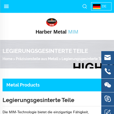
DE
Harber Metal
MIM
LEGIERUNGSGESINTERTE TEILE
Home
>
Präzisionsteile aus Metall
>
Legierungsgesinterte Teile
Metal Products
Legierungsgesinterte Teile
Die MIM-Technologie bietet die einzigartige Fähigkeit,