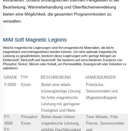
Bearbeitung, Wärmebehandlung und Oberflächenveredelung
bieten eine Möglichkeit, die gesamten Programmkosten zu
verwalten.
MIM Soft Magnetic Legions
Weiche magnetische Legierungen sind ferromagnetische Materialien, die leicht
magnetisiert und entmagnetisiert werden können. Um eine optimale magnetische
Leistung zu gewährleisten, besitzen diese Legierungen sehr geringe Mengen an
Kohlenstoff, Stickstoff und Sauerstoff. Sie basieren auf verschiedenen Zusätzen von
Phosphor, Nickel, Silizium oder Kobalt, um Permeabilität, Zwangskraft oder Induktion zu
optimieren.
GRADE
TYP
BESCHREIBUNG
ANWENDUNGEN
F-0000
Eisen
Bietet eine relativ
Polstücke,
kostengünstige Lösung
Sensorsonden und
für hohe magnetische
Magnetendkappen
Leistung mit geringerer
Festigkeit und Härte
FY-
Phosphor-
Bietet etwas höhere
Tone Wheels, Pole
4500
Eisen
magnetische Leistung,
Pieces, Sensorsonden
FY-
erhöhte Durchlässigkeit
und