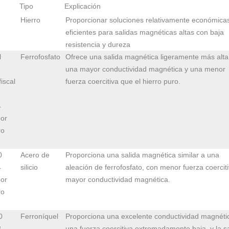
Tipo
Explicación
Hierro
Proporcionar soluciones relativamente económica
eficientes para salidas magnéticas altas con baja
resistencia y dureza
l
Ferrofosfato
Ofrece una salida magnética ligeramente más alta
una mayor conductividad magnética y una menor
fiscal
fuerza coercitiva que el hierro puro.
4
or
ro
0
Acero de
Proporciona una salida magnética similar a una
4
silicio
aleación de ferrofosfato, con menor fuerza coerciti
or
mayor conductividad magnética.
ro
0
Ferroníquel
Proporciona una excelente conductividad magnéti
8
una fuerza coercitiva extremadamente baja, y la s