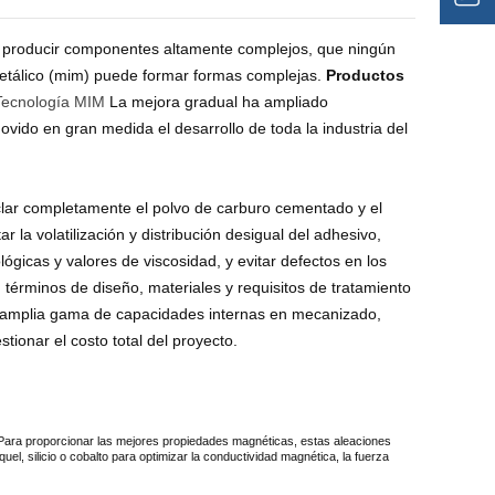
a producir componentes altamente complejos, que ningún
etálico (mim) puede formar formas complejas.
Productos
Tecnología MIM
La mejora gradual ha ampliado
vido en gran medida el desarrollo de toda la industria del
lar completamente el polvo de carburo cementado y el
 la volatilización y distribución desigual del adhesivo,
gicas y valores de viscosidad, y evitar defectos en los
 términos de diseño, materiales y requisitos de tratamiento
a amplia gama de capacidades internas en mecanizado,
tionar el costo total del proyecto.
 Para proporcionar las mejores propiedades magnéticas, estas aleaciones
l, silicio o cobalto para optimizar la conductividad magnética, la fuerza