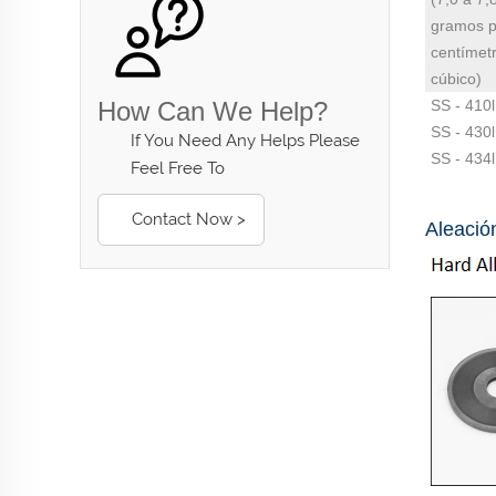
gramos p
centímet
cúbico)
How Can We Help?
SS - 410l
SS - 430l
If You Need Any Helps Please
SS - 434l
Feel Free To
Contact Now >
Aleació