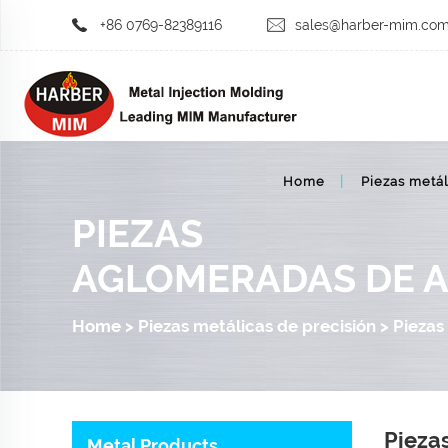
+86 0769-82389116
sales@harber-mim.co
Home
Piezas metál
PIEZAS
AGLOMERADAS DE 
Home
>
Piezas metálicas de precisión
>
Piezas
Pieza
Metal Products