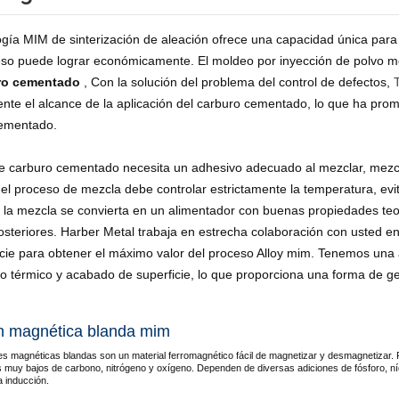
ogía MIM de sinterización de aleación ofrece una capacidad única par
eso puede lograr económicamente. El moldeo por inyección de polvo m
ro cementado
, Con la solución del problema del control de defectos,
nte el alcance de la aplicación del carburo cementado, lo que ha promo
ementado.
de carburo cementado necesita un adhesivo adecuado al mezclar, mezc
el proceso de mezcla debe controlar estrictamente la temperatura, evitar
 la mezcla se convierta en un alimentador con buenas propiedades teoló
osteriores. Harber Metal trabaja en estrecha colaboración con usted en
icie para obtener el máximo valor del proceso Alloy mim. Tenemos un
o térmico y acabado de superficie, lo que proporciona una forma de ges
n magnética blanda mim
es magnéticas blandas son un material ferromagnético fácil de magnetizar y desmagnetizar.
s muy bajos de carbono, nitrógeno y oxígeno. Dependen de diversas adiciones de fósforo, níque
la inducción.