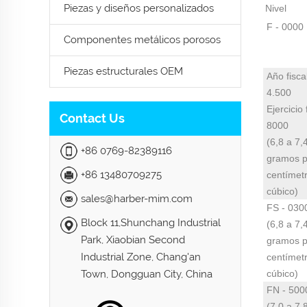
Piezas y diseños personalizados
Nivel
F - 0000
Componentes metálicos porosos
Piezas estructurales OEM
Año fisca
4.500
Ejercicio 
Contact Us
8000
(6,8 a 7,
+86 0769-82389116
gramos p
+86 13480709275
centímet
cúbico)
sales@harber-mim.com
FS - 030
Block 11,Shunchang Industrial
(6,8 a 7,
Park, Xiaobian Second
gramos p
Industrial Zone, Chang'an
centímet
Town, Dongguan City, China
cúbico)
FN - 500
(7,0 a 7,