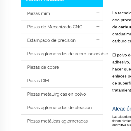
La tecnol
Piezas mim
otro proc
Piezas de Mecanizado CNC
de carbu
gradualme
Estampado de precisión
carburo c
Piezas aglomeradas de acero inoxidable
El polvo 
adhesivo, 
Piezas de cobre
hacer que
enlaces p
Piezas CIM
de superf
tratamient
Piezas metalúrgicas en polvo
Piezas aglomeradas de aleación
Aleació
Las aleacion
Piezas metálicas aglomeradas
tienen nivele
coercitiva o 