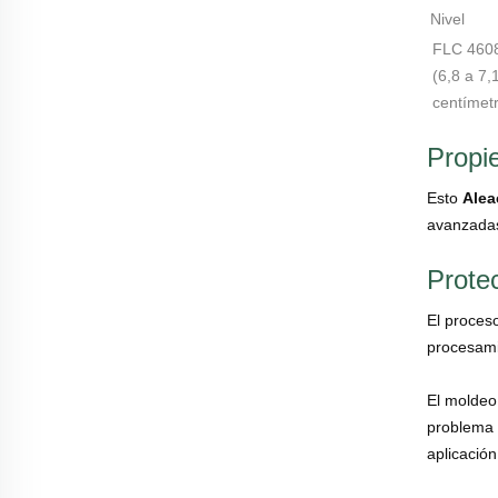
Nivel
FLC 460
(6,8 a 7
centímetr
Propi
Esto
Alea
avanzadas
Prote
El proces
procesami
El moldeo
problema 
aplicació