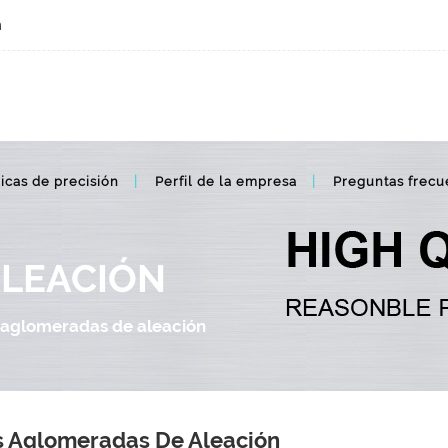
m
icas de precisión
Perfil de la empresa
Preguntas frecu
ALEACIÓN
 aglomeradas de aleación
s Aglomeradas De Aleación