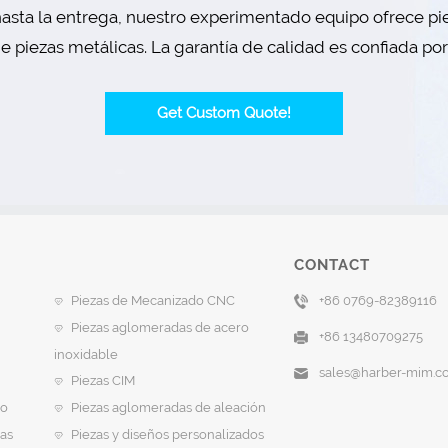
asta la entrega, nuestro experimentado equipo ofrece pie
 piezas metálicas. La garantía de calidad es confiada po
Get Custom Quote!
CONTACT
Piezas de Mecanizado CNC
+86 0769-82389116
Piezas aglomeradas de acero
+86 13480709275
inoxidable
sales@harber-mim.c
Piezas CIM
vo
Piezas aglomeradas de aleación
as
Piezas y diseños personalizados