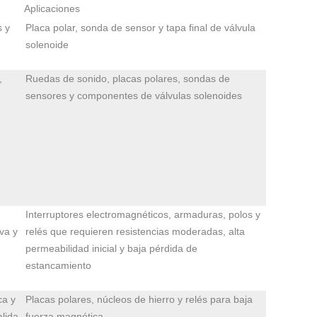
Aplicaciones
s y
Placa polar, sonda de sensor y tapa final de válvula
solenoide
,
Ruedas de sonido, placas polares, sondas de
sensores y componentes de válvulas solenoides
Interruptores electromagnéticos, armaduras, polos y
va y
relés que requieren resistencias moderadas, alta
permeabilidad inicial y baja pérdida de
estancamiento
ca y
Placas polares, núcleos de hierro y relés para baja
alida
fuerza magnética