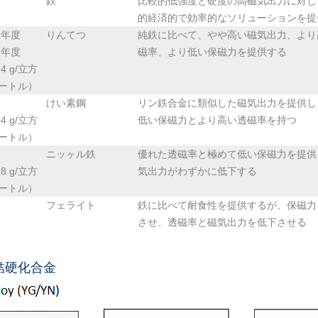
鉄
比較的低強度と硬度の高磁気出力に対し
的経済的で効率的なソリューションを提
業年度
りんてつ
純鉄に比べて、やや高い磁気出力、より
業年度
磁率、より低い保磁力を提供する
.4 g/立方
ートル）
けい素鋼
リン鉄合金に類似した磁気出力を提供し
.4 g/立方
低い保磁力とより高い透磁率を持つ
ートル）
ニッヶル鉄
優れた透磁率と極めて低い保磁力を提供
.8 g/立方
気出力がわずかに低下する
ートル）
フェライト
鉄に比べて耐食性を提供するが、保磁力
させ、透磁率と磁気出力を低下させる
結硬化合金