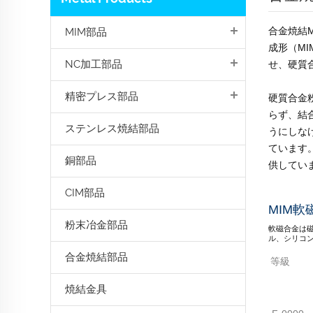
合金焼結
MIM部品
成形（M
NC加工部品
せ、硬質
精密プレス部品
硬質合金
らず、結
ステンレス焼結部品
うにしなけ
ています
銅部品
供してい
CIM部品
MIM軟
粉末冶金部品
軟磁合金は
ル、シリコ
合金焼結部品
等級
焼結金具