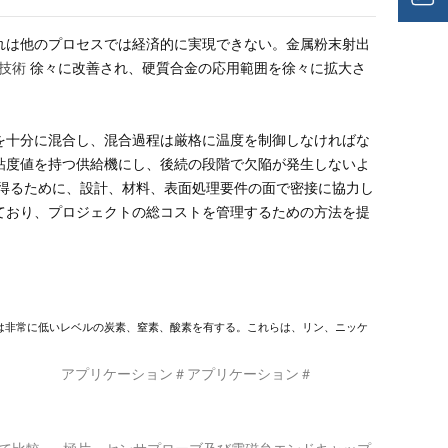
れは他のプロセスでは経済的に実現できない。金属粉末射出
M技術
徐々に改善され、硬質合金の応用範囲を徐々に拡大さ
を十分に混合し、混合過程は厳格に温度を制御しなければな
粘度値を持つ供給機にし、後続の段階で欠陥が発生しないよ
大の価値を得るために、設計、材料、表面処理要件の面で密接に協力し
ており、プロジェクトの総コストを管理するための方法を提
は非常に低いレベルの炭素、窒素、酸素を有する。これらは、リン、ニッケ
アプリケーション＃アプリケーション＃