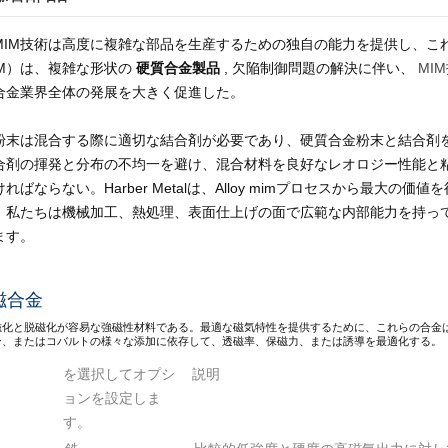
MIM技術は高度に複雑な部品を生産するための独自の能力を提供し、こ
IM）は、複雑な形状の
硬質合金製品
, 欠陥制御問題の解決に伴い、
MI
合金業界全体の発展を大きく促進した。
粉末は混合する際に適切な結合剤が必要であり、硬質合金粉末と結合剤
合剤の揮発と分布の不均一を避け、混合材料を良好なレオロジー性能と
ればならない。Harber Metalは、Alloy mimプロセスから最
。私たちは機械加工、熱処理、表面仕上げの面で広範な内部能力を持っ
ます。
磁合金
磁化と脱磁化が容易な強磁性材料である。最適な磁気特性を提供するために、これらの合金
ン、またはコバルトの様々な添加に依存して、透磁率、保磁力、または誘導を最適化する。
を選択してオプシ
説明
ョンを設定しま
す。