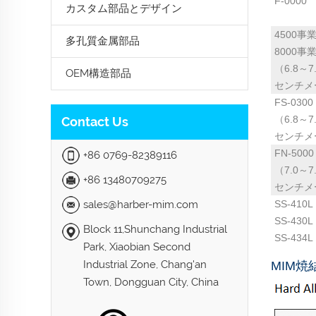
F-0000
カスタム部品とデザイン
4500事
多孔質金属部品
8000事
（6.8～7
OEM構造部品
センチメ
FS-0300
（6.8～7
Contact Us
センチメ
FN-5000
+86 0769-82389116
（7.0～7
+86 13480709275
センチメ
sales@harber-mim.com
SS-410L
SS-430L
Block 11,Shunchang Industrial
SS-434L
Park, Xiaobian Second
Industrial Zone, Chang'an
MIM焼
Town, Dongguan City, China