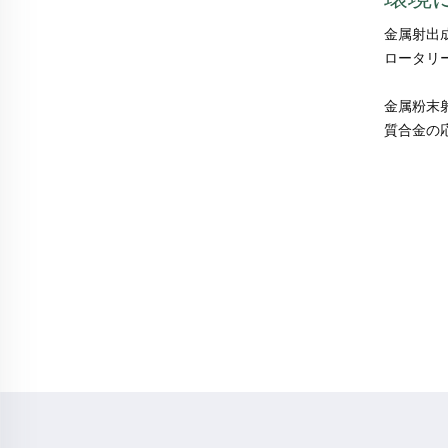
金属射出
ロータリ
金属粉末
質合金の