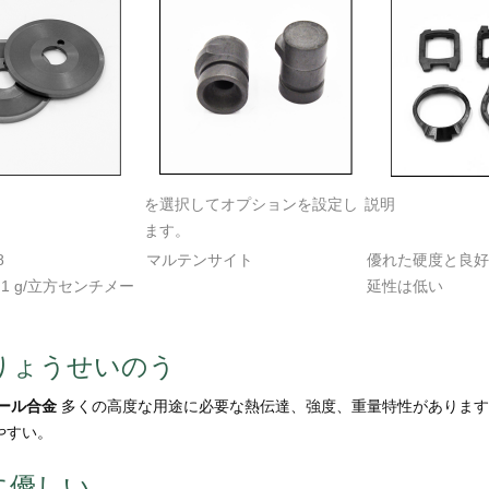
を選択してオプションを設定し
説明
ます。
8
マルテンサイト
優れた硬度と良好
7.1 g/立方センチメー
延性は低い
りょうせいのう
ール合金
多くの高度な用途に必要な熱伝達、強度、重量特性があります
やすい。
に優しい