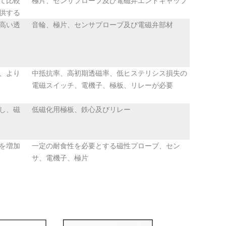
て比較
極片、センサプローブ及び電磁弁エンドキャップ
供する
高い透
音輪、極片、センサプローブ及び電磁弁部材
、より
中抵抗率、高初期透磁率、低ヒステリシス損失の
電磁スイッチ、電機子、極板、リレーが必要
し、磁
低磁化用極板、鉄心及びリレー
を増加
一定の耐食性を必要とする磁性プローブ、セン
サ、電機子、極片