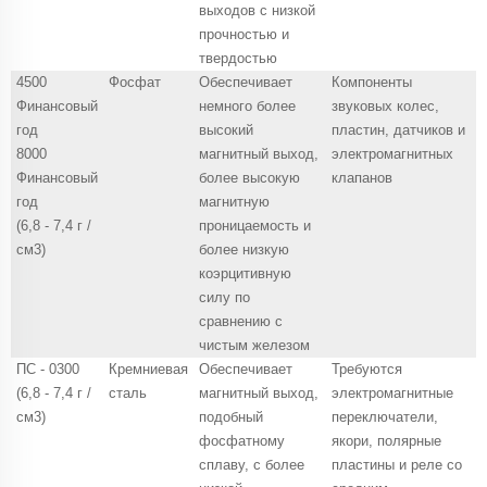
выходов с низкой
прочностью и
твердостью
4500
Фосфат
Обеспечивает
Компоненты
Финансовый
немного более
звуковых колес,
год
высокий
пластин, датчиков и
8000
магнитный выход,
электромагнитных
Финансовый
более высокую
клапанов
год
магнитную
(6,8 - 7,4 г /
проницаемость и
см3)
более низкую
коэрцитивную
силу по
сравнению с
чистым железом
ПС - 0300
Кремниевая
Обеспечивает
Требуются
(6,8 - 7,4 г /
сталь
магнитный выход,
электромагнитные
см3)
подобный
переключатели,
фосфатному
якори, полярные
сплаву, с более
пластины и реле со