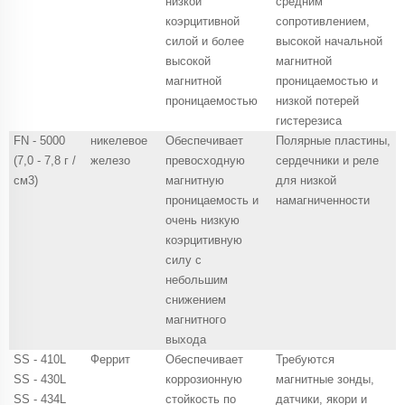
низкой
средним
коэрцитивной
сопротивлением,
силой и более
высокой начальной
высокой
магнитной
магнитной
проницаемостью и
проницаемостью
низкой потерей
гистерезиса
FN - 5000
никелевое
Обеспечивает
Полярные пластины,
(7,0 - 7,8 г /
железо
превосходную
сердечники и реле
см3)
магнитную
для низкой
проницаемость и
намагниченности
очень низкую
коэрцитивную
силу с
небольшим
снижением
магнитного
выхода
SS - 410L
Феррит
Обеспечивает
Требуются
SS - 430L
коррозионную
магнитные зонды,
SS - 434L
стойкость по
датчики, якори и