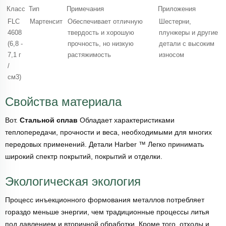
Класс
Тип
Примечания
Приложения
FLC
Мартенсит
Обеспечивает отличную
Шестерни,
4608
твердость и хорошую
плунжеры и другие
(6,8 -
прочность, но низкую
детали с высоким
7,1 г
растяжимость
износом
/
см3)
Свойства материала
Вот.
Стальной сплав
Обладает характеристиками
теплопередачи, прочности и веса, необходимыми для многих
передовых применений. Детали Harber ™ Легко принимать
широкий спектр покрытий, покрытий и отделки.
Экологическая экология
Процесс инъекционного формования металлов потребляет
гораздо меньше энергии, чем традиционные процессы литья
под давлением и вторичной обработки. Кроме того, отходы и