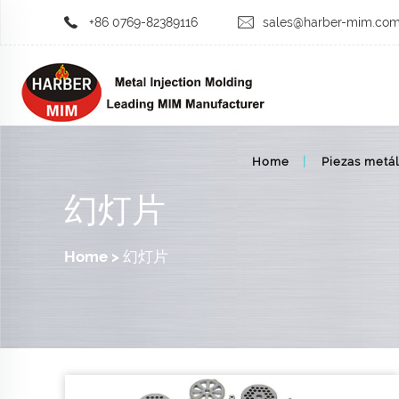
+86 0769-82389116
sales@harber-mim.co
Home
Piezas metál
幻灯片
Home
>
幻灯片