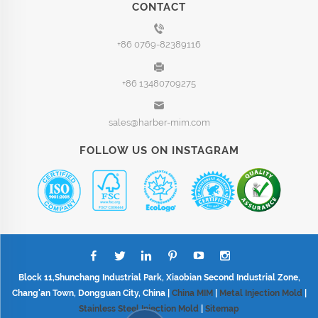
CONTACT
+86 0769-82389116
+86 13480709275
sales@harber-mim.com
FOLLOW US ON INSTAGRAM
Block 11,Shunchang Industrial Park, Xiaobian Second Industrial Zone,
Chang'an Town, Dongguan City, China |
China MIM
|
Metal Injection Mold
|
Stainless Steel Injection Mold
|
Sitemap