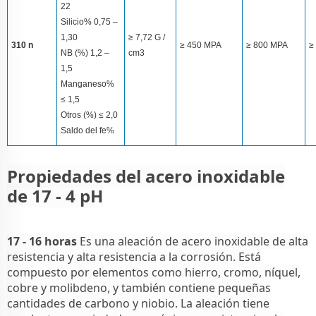
22
Silicio% 0,75 –
1,30
≥ 7,72 G /
310 n
≥ 450 MPA
≥ 800 MPA
≥
NB (%) 1,2 –
cm3
1,5
Manganeso%
≤ 1,5
Otros (%) ≤ 2,0
Saldo del fe%
Propiedades del acero inoxidable
de 17 - 4 pH
17 - 16 horas
Es una aleación de acero inoxidable de alta
resistencia y alta resistencia a la corrosión. Está
compuesto por elementos como hierro, cromo, níquel,
cobre y molibdeno, y también contiene pequeñas
cantidades de carbono y niobio. La aleación tiene