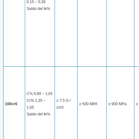
0,15 – 0,30
Saldo del fe%
C% 0,80 – 1,05
Cr% 1,35 –
≥ 7,5 G /
100cr6
≥ 500 MPA
≥ 900 MPa
≥
1,65
cm3
Saldo del fe%