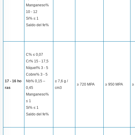
Manganeso%
10 - 12
Si% ≤ 1
Saldo del fe%
C% ≤ 0,07
Cr% 15 - 17,5
Níquel% 3 - 5
Cobre% 3 - 5
17 - 16 ho
Nb% 0,15 –
≥ 7,6 g /
≥ 720 MPA
≥ 950 MPA
≥
ras
0,45
cm3
Manganeso%
≤ 1
Si% ≤ 1
Saldo del fe%