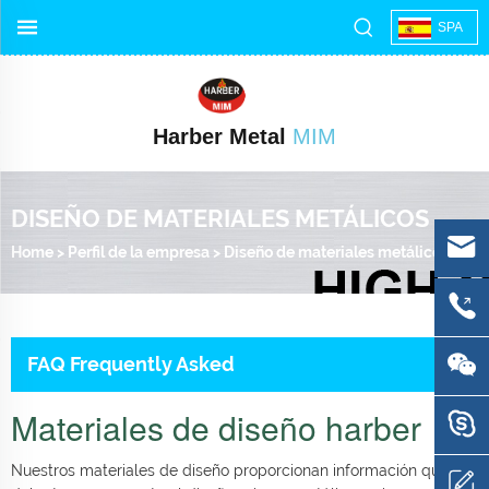
SPA
Harber Metal
MIM
DISEÑO DE MATERIALES METÁLICOS
Home
>
Perfil de la empresa
>
Diseño de materiales metálicos
FAQ Frequently Asked
Materiales de diseño harber
Nuestros materiales de diseño proporcionan información que