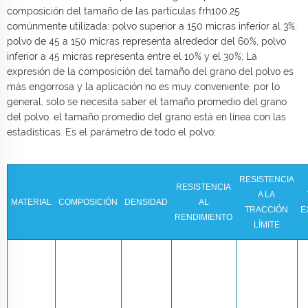
composición del tamaño de las partículas frh100.25
comúnmente utilizada: polvo superior a 150 micras inferior al 3%,
polvo de 45 a 150 micras representa alrededor del 60%, polvo
inferior a 45 micras representa entre el 10% y el 30%; La
expresión de la composición del tamaño del grano del polvo es
más engorrosa y la aplicación no es muy conveniente. por lo
general, solo se necesita saber el tamaño promedio del grano
del polvo. el tamaño promedio del grano está en línea con las
estadísticas. Es el parámetro de todo el polvo;
RESISTENCIA
RESISTENCIA
A LA
MATERIAL
COMPOSICIÓN
DENSIDAD
AL
TRACCIÓN
E
RENDIMIENTO
LÍMITE