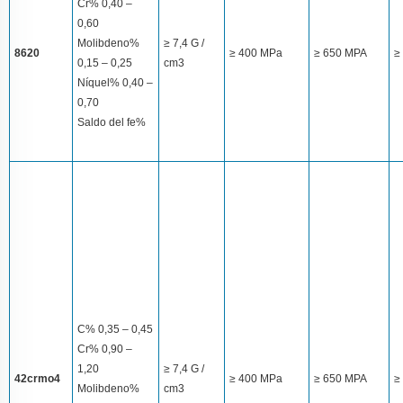
Cr% 0,40 –
0,60
Molibdeno%
≥ 7,4 G /
8620
≥ 400 MPa
≥ 650 MPA
≥
0,15 – 0,25
cm3
Níquel% 0,40 –
0,70
Saldo del fe%
C% 0,35 – 0,45
Cr% 0,90 –
1,20
≥ 7,4 G /
42crmo4
≥ 400 MPa
≥ 650 MPA
≥
Molibdeno%
cm3