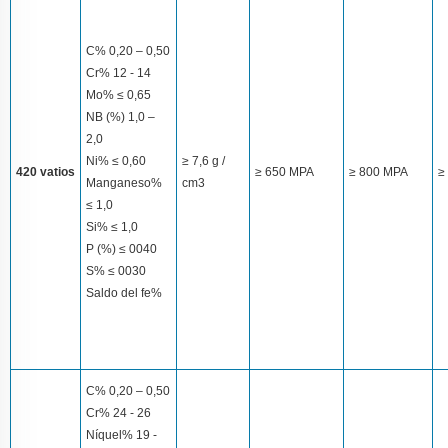
C% 0,20 – 0,50
Cr% 12 - 14
Mo% ≤ 0,65
NB (%) 1,0 –
2,0
Ni% ≤ 0,60
≥ 7,6 g /
420 vatios
≥ 650 MPA
≥ 800 MPA
≥
Manganeso%
cm3
≤ 1,0
Si% ≤ 1,0
P (%) ≤ 0040
S% ≤ 0030
Saldo del fe%
C% 0,20 – 0,50
Cr% 24 - 26
Níquel% 19 -