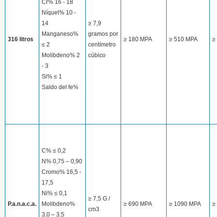
Cr% 16 - 18
Níquel% 10 -
14
≥ 7,9
Manganeso%
gramos por
316 litros
≥ 180 MPA
≥ 510 MPA
≥
≤ 2
centímetro
Molibdeno% 2
cúbico
- 3
Si% ≤ 1
Saldo del fe%
C% ≤ 0,2
N% 0,75 – 0,90
Cromo% 16,5 -
17,5
Ni% ≤ 0,1
≥ 7,5 G /
P.a.n.a.c.a.
Molibdeno%
≥ 690 MPA
≥ 1090 MPA
≥
cm3
3,0 – 3,5