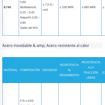
0,60
≥ 7,5 G /
8.740
Molibdeno%
≥ 530 MPA
≥ 860 MPA
≥
cm3
0,25 – 0,40
Níquel% 0,50 –
0,80
Saldo del fe%
Acero inoxidable & amp; Acero resistente al calor
RESISTENCIA
RESISTENCIA
A LA
MATERIAL
COMPOSICIÓN
DENSIDAD
AL
TRACCIÓN
E
RENDIMIENTO
LÍMITE
C% ≤ 0,03