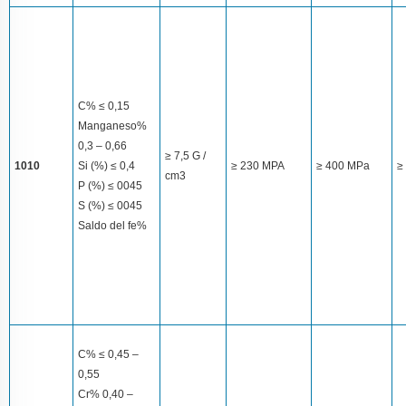
C% ≤ 0,15
Manganeso%
0,3 – 0,66
≥ 7,5 G /
1010
Si (%) ≤ 0,4
≥ 230 MPA
≥ 400 MPa
≥
cm3
P (%) ≤ 0045
S (%) ≤ 0045
Saldo del fe%
C% ≤ 0,45 –
0,55
Cr% 0,40 –