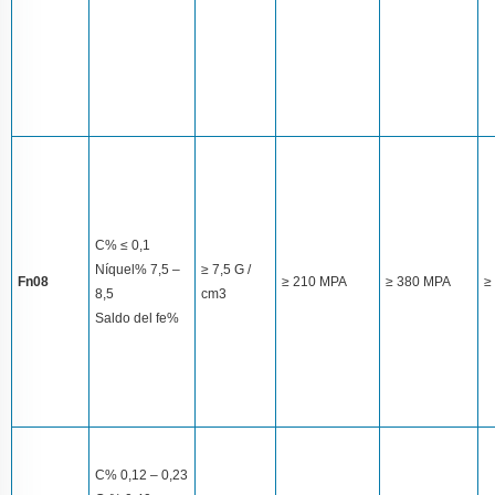
C% ≤ 0,1
Níquel% 7,5 –
≥ 7,5 G /
Fn08
≥ 210 MPA
≥ 380 MPA
≥
8,5
cm3
Saldo del fe%
C% 0,12 – 0,23