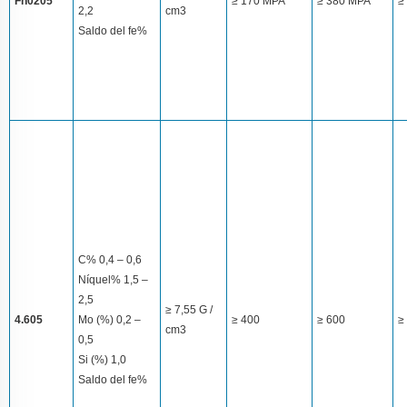
Fn0205
≥ 170 MPA
≥ 380 MPA
≥
2,2
cm3
Saldo del fe%
C% 0,4 – 0,6
Níquel% 1,5 –
2,5
≥ 7,55 G /
4.605
Mo (%) 0,2 –
≥ 400
≥ 600
≥ 
cm3
0,5
Si (%) 1,0
Saldo del fe%