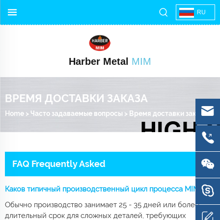
RU
Harber Metal
MIM
ВРЕМЯ ДОСТАВКИ ЗАКАЗА
Home
>
Часто задаваемые вопросы
>
Время доставки заказа
FAQ Frequently Asked
Каков типичный производственный цикл процесса MIM?
Обычно производство занимает 25 - 35 дней или более
длительный срок для сложных деталей, требующих