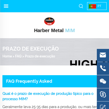
PT
Harber Metal
MIM
PRAZO DE EXECUÇÃO
Home
>
FAQ
>
Prazo de execução
FAQ Frequently Asked
Qual é o prazo de execução de produção típico para o
processo MIM?
Geralmente leva 25-35 dias para a produção, ou mais tempo