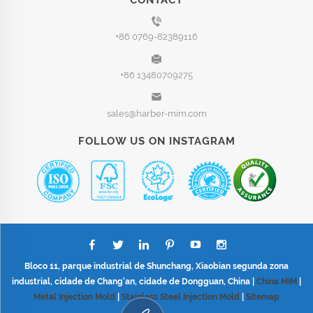
+86 0769-82389116
+86 13480709275
sales@harber-mim.com
FOLLOW US ON INSTAGRAM
Bloco 11, parque industrial de Shunchang, Xiaobian segunda zona
industrial, cidade de Chang'an, cidade de Dongguan, China |
China MIM
|
Metal Injection Mold
|
Stainless Steel Injection Mold
|
Sitemap