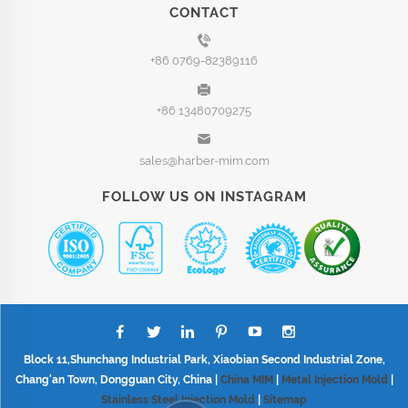
CONTACT
+86 0769-82389116
+86 13480709275
sales@harber-mim.com
FOLLOW US ON INSTAGRAM
Block 11,Shunchang Industrial Park, Xiaobian Second Industrial Zone,
Chang'an Town, Dongguan City, China |
China MIM
|
Metal Injection Mold
|
Stainless Steel Injection Mold
|
Sitemap