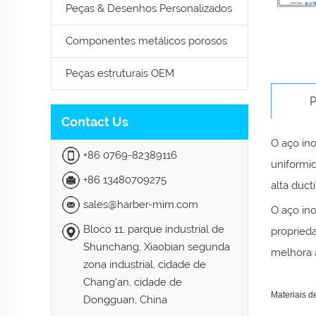
Peças & Desenhos Personalizados
Componentes metálicos porosos
Peças estruturais OEM
P
Contact Us
O aço ino
+86 0769-82389116
uniformi
+86 13480709275
alta duct
sales@harber-mim.com
O aço ino
Bloco 11, parque industrial de
proprieda
Shunchang, Xiaobian segunda
melhora 
zona industrial, cidade de
Chang'an, cidade de
Materiais d
Dongguan, China