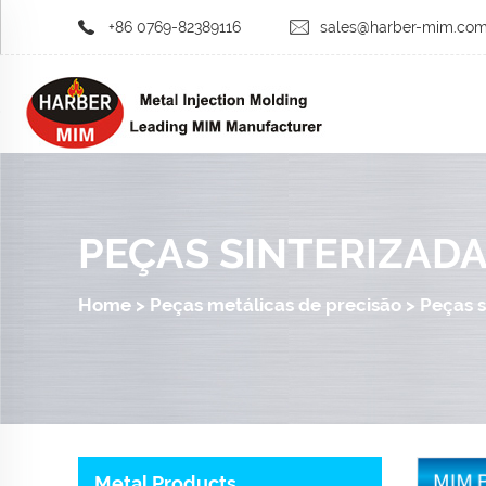
+86 0769-82389116
sales@harber-mim.co
PEÇAS SINTERIZADA
Home
>
Peças metálicas de precisão
>
Peças s
Metal Products