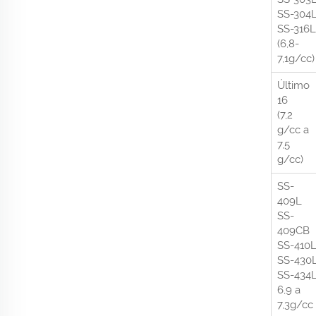
SS-304
SS-316L
(6,8-
7,1g/cc)
Último
16
(7,2
g/cc a
7,5
g/cc)
SS-
409L
SS-
409CB
SS-410
SS-430
SS-434
6,9 a
7,3g/cc