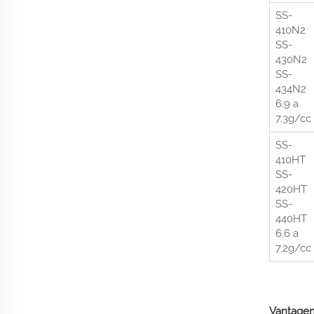
SS-
410N2
SS-
430N2
SS-
434N2
6,9 a
7,3g/cc
SS-
410HT
SS-
420HT
SS-
440HT
6,6 a
7,2g/cc
Vantagen