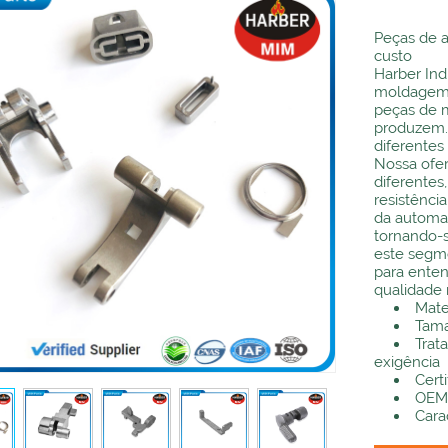
Peças de a
custo
Harber Ind
moldagem p
peças de m
produzem.
diferentes
Nossa ofer
diferentes,
resistênci
da automa
tornando-s
este segm
para enten
qualidade 
Mate
Tama
Trat
exigência
Cert
OEM:
Carac