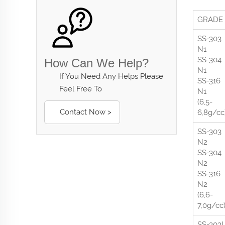
GRADE
SS-303
N1
SS-304
How Can We Help?
N1
If You Need Any Helps Please
SS-316
Feel Free To
N1
(6,5-
Contact Now >
6,8g/cc
SS-303
N2
SS-304
N2
SS-316
N2
(6,6-
7,0g/cc
SS-303