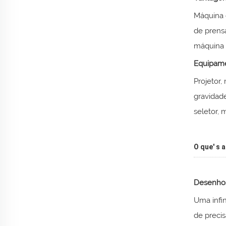
Máquina 
de prens
máquina 
Equipame
Projetor,
gravidade
seletor, 
O que' s 
Desenhos
Uma infi
de preci