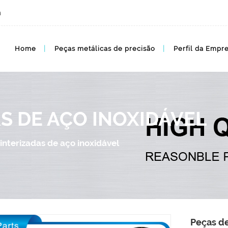
m
Home
Peças metálicas de precisão
Perfil da Empr
S DE AÇO INOXIDÁVEL
interizadas de aço inoxidável
Peças de