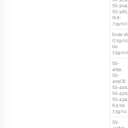
SS-304
SS-316L
(6.8-
7.1g/cc)
Ende 16
(7,2g/cc
bis
7,5g/cc)
SS-
409L
SS-
409CB
SS-410
SS-430
SS-434
6,9 bis
7,3g/cc
SS-