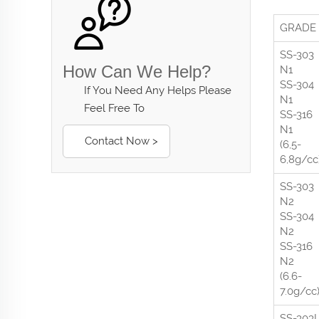
GRADE
SS-303
How Can We Help?
N1
SS-304
If You Need Any Helps Please
N1
Feel Free To
SS-316
N1
Contact Now >
(6,5-
6,8g/cc
SS-303
N2
SS-304
N2
SS-316
N2
(6.6-
7.0g/cc
SS-303