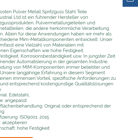
osten Pulver Metall Spritzguss Stahl Teile
strial Ltd ist ein führender Hersteller von
tzgussprodukten, Pulvermetallurgieteilen und
metallteilen, die andere herkömmliche Verarbeitung
n. Allein für diese Anwendungen haben wir mehr als
chiedene Mim-Metallkomponenten entwickelt. Unser
fasst eine Vielzahl von Materialien mit
nen Eigenschaften wie hohe Festigkeit,
estigkeit, Korrosionsbeständigkeit usw. In jüngster Zeit
ender Automatisierung in der gesamten Industrie,
ndung von MIM-Komponenten immer beliebter und
. Unsere langjährige Erfahrung in diesem Segment
 einen immensen Vorteil, spezifische Anforderungen zu
 und entsprechend kostengünstige Qualitätslösungen
.
ial: Edelstahl,
e: angepasst
flächenbehandlung: Original oder entsprechend der
ng
ifizierung: ISO9001: 2015
 akzeptieren
nschaft: hohe Festigkeit