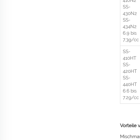
410N2
SS-
430N2
SS-
434N2
6,9 bis
7,3g/cc
SS-
410HT
SS-
420HT
SS-
440HT
6.6 bis
7.2g/cc
Vorteile
Mischmas