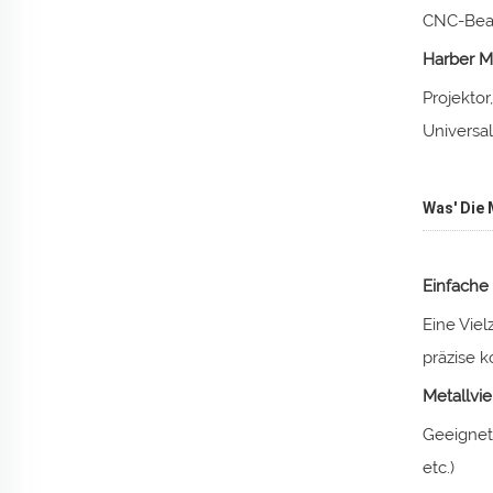
CNC-Bear
Harber Me
Projektor
Universal
Was' Die 
Einfache
Eine Vie
präzise 
Metallviel
Geeignet 
etc.)