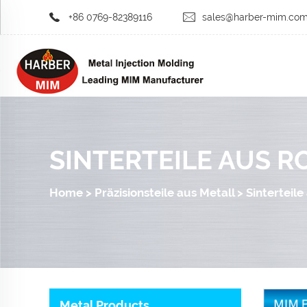
+86 0769-82389116
sales@harber-mim.co
SINTERTEILE AUS R
Home
>
Präzisionsteile aus Metall
>
Sinterteile
Metal Products