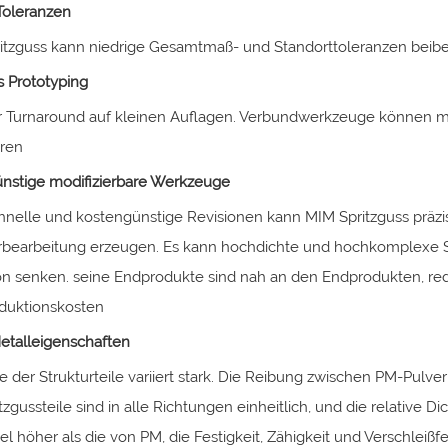
Toleranzen
ritzguss kann niedrige Gesamtmaß- und Standorttoleranzen beib
s Prototyping
r Turnaround auf kleinen Auflagen. Verbundwerkzeuge können m
ren
nstige modifizierbare Werkzeuge
hnelle und kostengünstige Revisionen kann MIM Spritzguss präz
bearbeitung erzeugen. Es kann hochdichte und hochkomplexe Str
on senken. seine Endprodukte sind nah an den Endprodukten, r
duktionskosten
Metalleigenschaften
e der Strukturteile variiert stark. Die Reibung zwischen PM-Pul
zgussteile sind in alle Richtungen einheitlich, und die relative 
iel höher als die von PM, die Festigkeit, Zähigkeit und Verschleißf