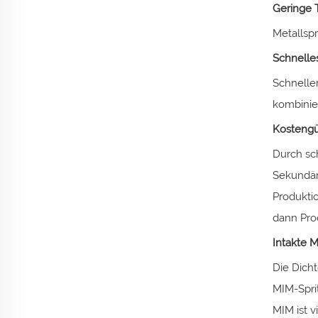
Geringe 
Metallsp
Schnelle
Schnelle
kombinie
Kostengü
Durch sc
Sekundär
Produkti
dann Pro
Intakte 
Die Dicht
MIM-Sprit
MIM ist v