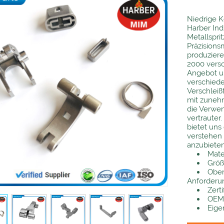
Niedrige K
Harber Indu
Metallspri
Präzisions
produziere
2000 vers
Angebot um
verschiede
Verschleißf
mit zunehm
die Verwe
vertrauter
bietet uns
verstehen
anzubieten
Mater
Größ
Ober
Anforderu
Zert
OEM:
Eige