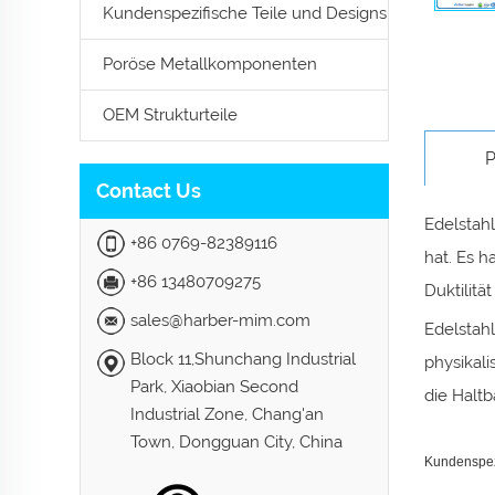
Kundenspezifische Teile und Designs
Poröse Metallkomponenten
OEM Strukturteile
P
Contact Us
Edelstahl
+86 0769-82389116
hat. Es h
+86 13480709275
Duktilitä
sales@harber-mim.com
Edelstahl
Block 11,Shunchang Industrial
physikali
Park, Xiaobian Second
die Haltb
Industrial Zone, Chang'an
Town, Dongguan City, China
Kundenspezi