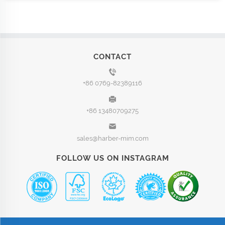
CONTACT
+86 0769-82389116
+86 13480709275
sales@harber-mim.com
FOLLOW US ON INSTAGRAM