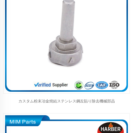
カスタム粉末冶金焼結ステンレス鋼左貼り除去機械部品