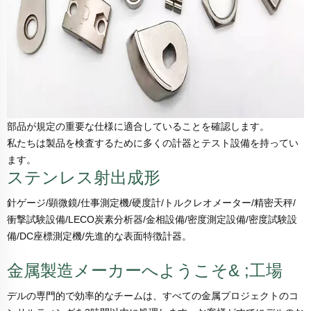
部品が規定の重要な仕様に適合していることを確認します。
私たちは製品を検査するために多くの計器とテスト設備を持ってい
ます。
ステンレス射出成形
針ゲージ/顕微鏡/仕事測定機/硬度計/トルクレオメーター/精密天秤/
衝撃試験設備/LECO炭素分析器/金相設備/密度測定設備/密度試験設
備/DC座標測定機/先進的な表面特徴計器。
金属製造メーカーへようこそ& ;工場
デルの専門的で効率的なチームは、すべての金属プロジェクトのコ