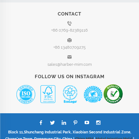
CONTACT
+86 0769-82389116
+86 13480709275
sales@harber-mim.com
FOLLOW US ON INSTAGRAM
Block 11,Shunchang Industrial Park, Xiaobian Second Industrial Zone,
Chang'an Town, Dongguan City, China |
China MIM
|
Metal Injection Mold
|