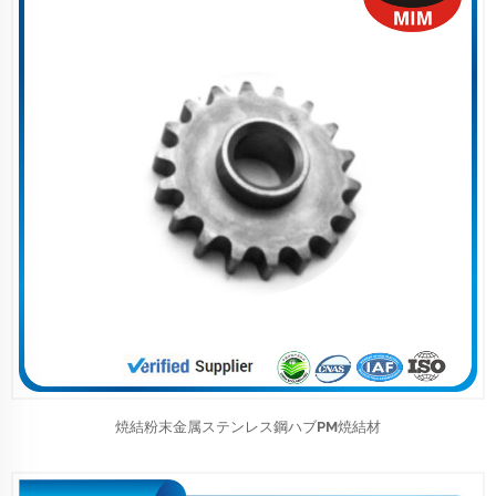
焼結粉末金属ステンレス鋼ハブPM焼結材