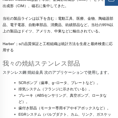
出成形（CIM）、磁石に集中してきた。
当社の製品ラインは以下を含む：電動工具、医療、金物、陶磁器部
品、電子電器、自動車部品、消費品、紡績部品など。当社の95%以
上の製品はドイツ、アメリカ、中東などに輸出されている。
Harber'；sの品質保証と工程組織は統計方法を生産と最終検査に応
用する
我々の焼結ステンレス部品
ステンレス鋼
焼結金具
次のアプリケーションで使用します。
SCRポンプ（歯車、g−ロータ、プレートなど）。
排気システム（フランジに示されている）。
ブレーキ（ABSセンサリング、真空ポンプ、ロータな
ど）。
歯付き部品（モーター専用ギアやギアボックスなど）。
EGRシステム（バルブダクト、カム、リンク、ガスケッ