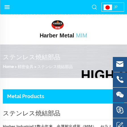
JP
Harber Metal
MIM
ステンレス焼結部品
Home
>
精密金具
>
ステンレス焼結部品
Metal Products
ステンレス焼結部品
Harber Industrialは数十年来、金属射出成形（MIM）、セラミック射