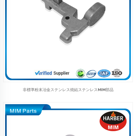
非標準粉末冶金ステンレス焼結ステンレスMIM部品