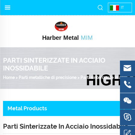
IT
Harber Metal
MIM
PARTI SINTERIZZATE IN ACCIAIO
INOSSIDABILE
Home
>
Parti metalliche di precisione
>
Parti sinterizzate in acciaio inossidabile
Metal Products
Parti Sinterizzate In Acciaio Inossidabile