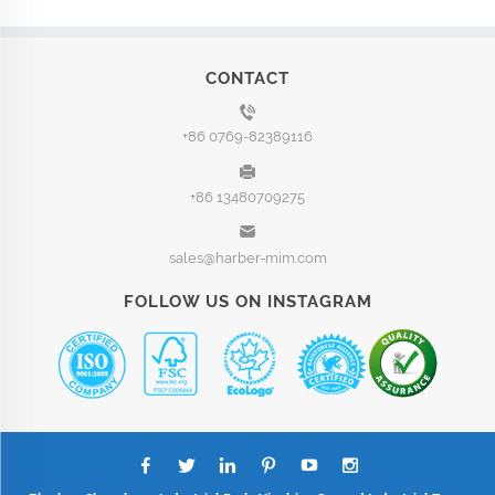
CONTACT
+86 0769-82389116
+86 13480709275
sales@harber-mim.com
FOLLOW US ON INSTAGRAM