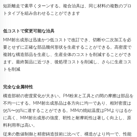
短距離走で素早くターンする。複合治具は、同じ材料の複数のプロ
トタイプを組み合わせることができます
低コストで変更可能な治具
MIM射出成形は迅速かつ低コストで改訂でき、切断や二次加工を必
要とせずに正確な部品幾何形状を生産することができる。高密度で
複雑な構造部品を生産し、生産全体のコストを削減することができ
ます。最終製品に近づき、後処理コストを削減し、さらに生産コス
トを削減
完全な金属特性
構造部材の密度変化が大きい。PM粉末と工具との間の摩擦は部品を
不均一にする。MIM射出成形品は各方向に均一であり、相対密度は
95%〜99%に達することができる。MIMの焼結温度はPMよりはるか
に高く、MIM射出成形の強度、靭性と耐摩耗性は著しく向上し、原
料利用率は高い。
従来の数値制御と精密鋳造技術に比べて、構造がより均一で、性能