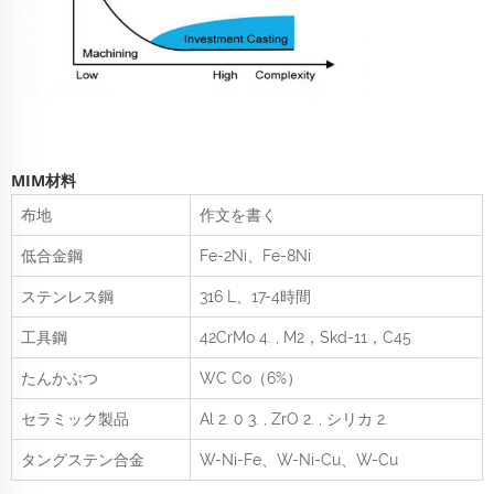
MIM材料
布地
作文を書く
低合金鋼
Fe-2Ni、Fe-8Ni
ステンレス鋼
316 L、17-4時間
工具鋼
42CrMo
4.
, M2，Skd-11，C45
たんかぶつ
WC Co（6%）
セラミック製品
Al
2.
0
3.
, ZrO
2.
, シリカ
2.
タングステン合金
W-Ni-Fe、W-Ni-Cu、W-Cu