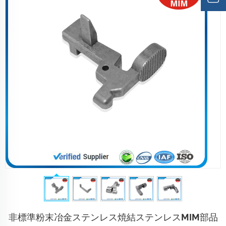
非標準粉末冶金ステンレス焼結ステンレスMIM部品