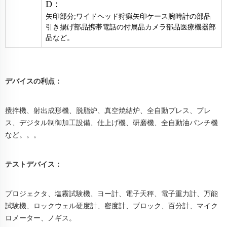
D：
矢印部分;ワイドヘッド狩猟矢印ケース腕時計の部品
引き揚げ部品携帯電話の付属品カメラ部品医療機器部
品など。
デバイスの利点：
攪拌機、射出成形機、脱脂炉、真空焼結炉、全自動プレス、プレ
ス、デジタル制御加工設備、仕上げ機、研磨機、全自動油パンチ機
など。。。
テストデバイス：
プロジェクタ、塩霧試験機、ヨー計、電子天秤、電子重力計、万能
試験機、ロックウェル硬度計、密度計、ブロック、百分計、マイク
ロメーター、ノギス。