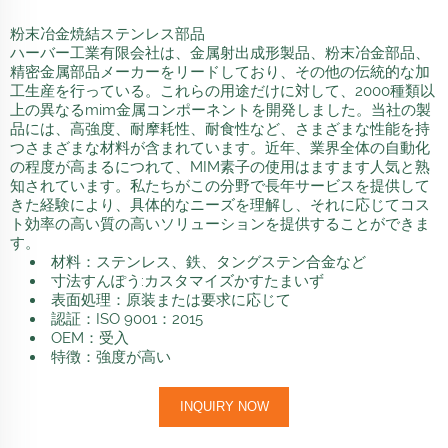
粉末冶金焼結ステンレス部品
ハーバー工業有限会社は、金属射出成形製品、粉末冶金部品、
精密金属部品メーカーをリードしており、その他の伝統的な加
工生産を行っている。これらの用途だけに対して、2000種類以
上の異なるmim金属コンポーネントを開発しました。当社の製
品には、高強度、耐摩耗性、耐食性など、さまざまな性能を持
つさまざまな材料が含まれています。近年、業界全体の自動化
の程度が高まるにつれて、MIM素子の使用はますます人気と熟
知されています。私たちがこの分野で長年サービスを提供して
きた経験により、具体的なニーズを理解し、それに応じてコス
ト効率の高い質の高いソリューションを提供することができま
す。
材料：ステンレス、鉄、タングステン合金など
寸法すんぽう:カスタマイズかすたまいず
表面処理：原装または要求に応じて
認証：ISO 9001：2015
OEM：受入
特徴：強度が高い
INQUIRY NOW