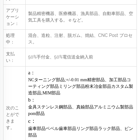
アプリ
製品精密機器、医療機器、漁具部品、自動車部品、空
ケーシ
気工具を購入する。
e
など。
ョン：
処理
混合、造粒、注射、脱ガム、焼結、CNC Post
プロセ
中：
ス。
支払
50%手付金、50%電信送金納入前
い：
a：
NCターニング部品;+/-0.01 mm精密部品、加工部品コ
ーティング部品ミリング部品粉末冶金部品カスタム製
造部品;MIM部品
b：
金具ステンレス鋼部品、真鍮部品アルミニウム製部品
次のこ
pom部品
とがで
c：
きま
す。
歯車部品ベベル歯車部品リング部品ラック部品、ピン
部品