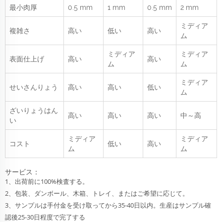
最小肉厚
0.5 mm
1 mm
0.5 mm
2 mm
ミディア
複雑さ
高い
低い
高い
ム
ミディア
ミディア
表面仕上げ
高い
高い
ム
ム
ミディア
せいさんりょう
高い
高い
低い
ム
ざいりょうはん
高い
高い
高い
中～高
い
ミディア
ミディア
コスト
低い
高い
ム
ム
サービス：
1、出荷前に100%検査する。
2、包装、ダンボール、木箱、トレイ、またはご希望に応じて。
3、サンプルは手付金を受け取ってから35-40日以内。生産はサンプル確
認後25-30日程度で完了する