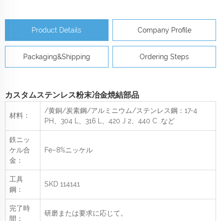
Product Details
Company Profile
Packaging&Shipping
Ordering Steps
カスタムステンレス粉末冶金焼結部品
/黄銅/炭素鋼/アルミニウム/ステンレス鋼：17-4
材料：
PH、304 L、316 L、420 J 2、440 C
.など
鉄ニッ
ケル合
Fe−8%ニッケル
金：
工具
SKD 114141
鋼：
完了時
研磨または要求に応じて。
間：