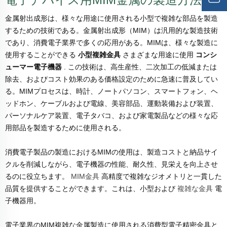
金属射出成形は、様々な用途に使用される小型で複雑な部品を製造
するための技術である。金属射出成形（MIM）は汎用的な製造技術
であり、消費電子業界で多くの応用がある。MIMは、様々な製造に
使用することができる
小型複雑金具
さまざまな用途に使用
コンシ
ューマー電子機器
. この技術は、高生産性、二次加工の低減または
除去、およびコスト効果のある価格設定のために急速に普及してい
る。MIMプロセスは、時計、ノートパソコン、スマートフォン、ヘ
ッドホン、ケーブルおよび電線、美容部品、運動装備および装置、
パーソナルケア装置、電子タバコ、および家電製品などの様々な応
用部品を製造するために使用される。
消費電子製品の製造におけるMIMの使用は、製造コストと納品サイ
クルを削減しながら、電子機器の性能、耐久性、見栄えを向上させ
るのに役立ちます。
MIM金具
高精度で複雑なジオメトリと一貫した
品質を提供することができます。これは、小型および
複雑な金具
電
子機器用。
電子業界のMIM複雑な金属製造に使用される消費型電子精密金具と