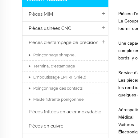
Pièces d'
Pièces MIM
Le Groupe
Pièces usinées CNC
fournir de
Pièces d'estampage de précision
Une capac
complexes 
Poinçonnage shrapnel
bords, y 
Terminal d'estampage
Service d
Emboutissage EMI RF Shield
Les pièces
les rend i
Poinçonnage des contacts
quelques 
Maille filtrante poinçonnée
Aérospati
Pièces frittées en acier inoxydable
Médical
Voitures
Pièces en cuivre
Électroni