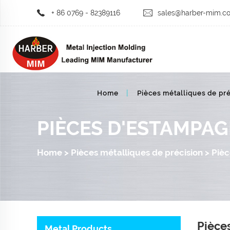
+ 86 0769 - 82389116
sales@harber-mim.c
Home
Pièces métalliques de pré
PIÈCES D'ESTAMPAG
Home
>
Pièces métalliques de précision
>
Pièc
Pièce
Metal Products