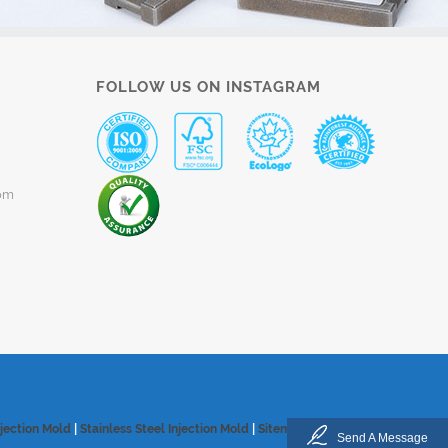
FOLLOW US ON INSTAGRAM
om
njection Mold
|
Stainless Steel Injection Mold
|
Sitemap
Send A Message