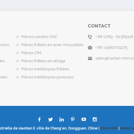
CONTACT
Pièces usinées CNC
+ 86 0769 - 82389116
ision
Pièces frittées en acier inoxydable
+ 86 13480709275
Pièces CIM
sales@harber-mim.c
des
Pièces frittées en alliage
Pièces métalliques frittées
isés
Pièces métalliques poreuses
trielle de xiaotian II, ville de Chang'an, Dongguan, Chine |
China MIM
|
Metal I