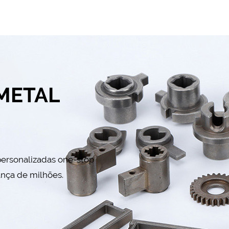
METAL
personalizadas one-stop
ança de milhões.