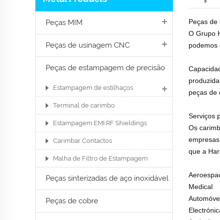
Peças de 
Peças MIM
O Grupo H
Peças de usinagem CNC
podemos o
Peças de estampagem de precisão
Capacidad
produzidas
Estampagem de estilhaços
peças de c
Terminal de carimbo
Serviços 
Estampagem EMI RF Shieldings
Os carimb
empresas 
Carimbar Contactos
que a Har
Malha de Filtro de Estampagem
Aeroespac
Peças sinterizadas de aço inoxidável
Medical
Automóve
Peças de cobre
Electrónic