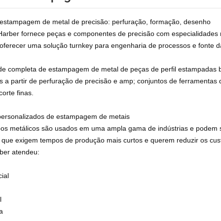
estampagem de metal de precisão: perfuração, formação, desenho
arber fornece peças e componentes de precisão com especialidades
ferecer uma solução turnkey para engenharia de processos e fonte d
e completa de estampagem de metal de peças de perfil estampadas bá
 a partir de perfuração de precisão e amp; conjuntos de ferramentas de
orte finas.
personalizados de estampagem de metais
os metálicos são usados em uma ampla gama de indústrias e podem se
que exigem tempos de produção mais curtos e querem reduzir os custo
ber atendeu:
ial
l
a