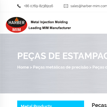
+86 0769-82389116
sales@harber-mim.co
PEÇAS DE ESTAMPA
Home
>
Peças metálicas de precisão
>
Peças 
Peças
Metal Products