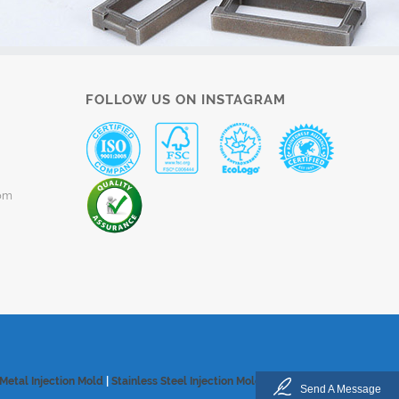
FOLLOW US ON INSTAGRAM
om
Metal Injection Mold
|
Stainless Steel Injection Mold
|
Sitemap
Send A Message