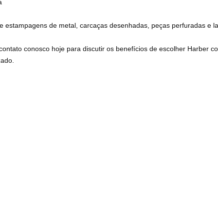
a
e estampagens de metal, carcaças desenhadas, peças perfuradas e l
contato conosco hoje para discutir os benefícios de escolher Harber
zado.