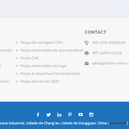
CONTACT
Peças de usinagem CNC
+86 0769-82389116
recisão
Peças sinterizadas de aço inoxidável
+86 13480709275
Peças CIM
sales@harber-mim.c
ó
Peças sinterizadas em liga
s
Peças & Desenhos Personalizados
rosos
Peças estruturais OEM
zona industrial, cidade de Chang'an, cidade de Dongguan, China |
China MIM
|