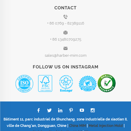
CONTACT
+ 86 0769 - 82389116
+ 86 13480709275
sales@harber-mim.com
FOLLOW US ON INSTAGRAM
Bâtiment 11, parc industriel de Shunchang, zone industrielle de xiaotian II,
ville de Chang'an, Dongguan, Chine |
China MIM
|
Metal Injection Mold
|