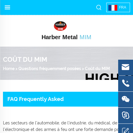
FRA
Harber Metal
MIM
COÛT DU MIM
Home
>
Questions fréquemment posées
>
Coût du MIM
FAQ Frequently Asked
Les secteurs de l'automobile, de l'industrie, du médical, de
l'électronique et des armes à feu ont une forte demande pour