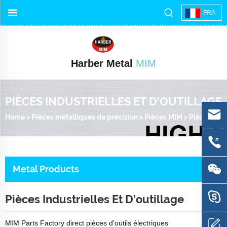
FRA
Harber Metal
MIM
PIÈCES INDUSTRIELLES ET D'OUTILLAGE
Home
>
Pièces métalliques de précision
>
Pièces MIM
>
Pièces industrielles et d'outillage
Metal Products
Pièces Industrielles Et D'outillage
MIM Parts Factory direct pièces d'outils électriques