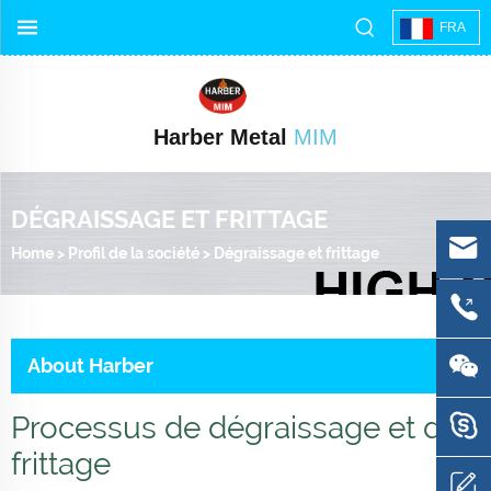
FRA
Harber Metal
MIM
DÉGRAISSAGE ET FRITTAGE
Home
>
Profil de la société
>
Dégraissage et frittage
About Harber
Processus de dégraissage et de
frittage