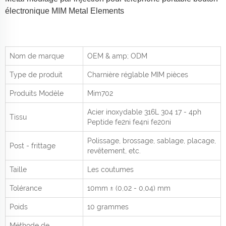
électronique MIM Metal Elements
Nom de marque
OEM & amp; ODM
Type de produit
Charnière réglable MIM pièces
Produits
Modèle
Mim702
Acier inoxydable 316L 304 17 - 4ph
Tissu
Peptide fe2ni fe4ni fe20ni
Polissage, brossage, sablage, placage,
Post - frittage
revêtement, etc.
Taille
Les coutumes
Tolérance
10mm ± (0,02 - 0,04) mm
Poids
10 grammes
Méthode de