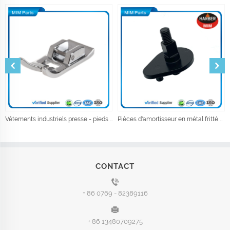
Vêtements industriels presse - pieds accessoires pour machines à coudre accessoires de couture
Pièces d'amortisseur en métal fritté pour la métallurgie des poudres
CONTACT
+ 86 0769 - 82389116
+ 86 13480709275