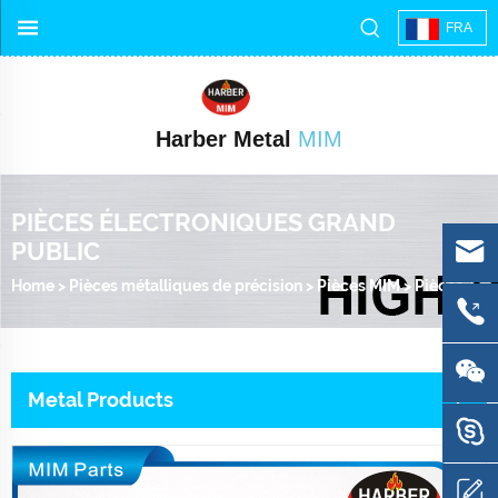
FRA
Harber Metal
MIM
PIÈCES ÉLECTRONIQUES GRAND
PUBLIC
Home
>
Pièces métalliques de précision
>
Pièces MIM
>
Pièces électroniques grand public
Metal Products