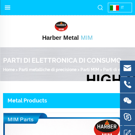
IT
Harber Metal
MIM
PARTI DI ELETTRONICA DI CONSUMO
Home
>
Parti metalliche di precisione
>
Parti MIM
>
Parti di elettronica di consumo
Metal Products