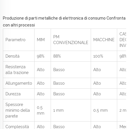
Produzione di parti metalliche di elettronica di consumo Confronta
con altri processi
CAS
PM
Parametro
MIM
MACCHINE
DEGL
CONVENZIONALE
INVE
Densità
98%
88%
100%
98%
Resistenza
Alto
Basso
Alto
Alto
alla trazione
Allungamento
Alto
Basso
Alto
Alto
Durezza
Alto
Basso
Alto
Alto
Spessore
0,5
minimo della
1 mm
0,5 mm
2 m
mm
parete
Complessità
Alto
Basso
Alto
Medi