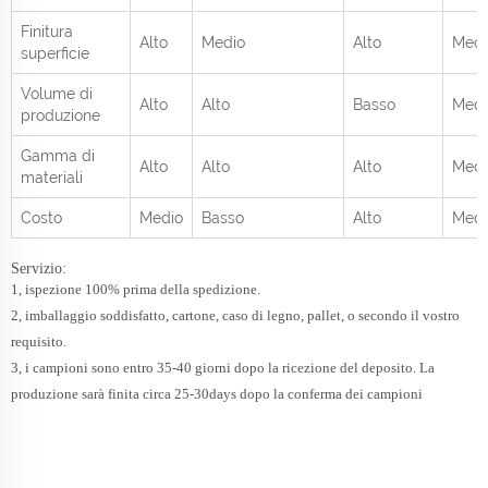
Finitura
Alto
Medio
Alto
Medi
superficie
Volume di
Alto
Alto
Basso
Medi
produzione
Gamma di
Alto
Alto
Alto
Medi
materiali
Costo
Medio
Basso
Alto
Medi
Servizio:
1, ispezione 100% prima della spedizione.
2, imballaggio soddisfatto, cartone, caso di legno, pallet, o secondo il vostro
requisito.
3, i campioni sono entro 35-40 giorni dopo la ricezione del deposito. La
produzione sarà finita circa 25-30days dopo la conferma dei campioni