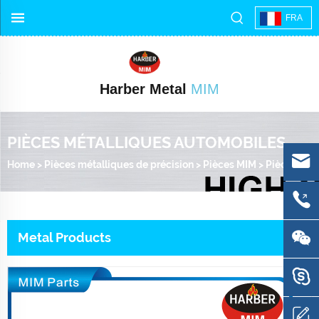
FRA
Harber Metal
MIM
PIÈCES MÉTALLIQUES AUTOMOBILES
Home
>
Pièces métalliques de précision
>
Pièces MIM
>
Pièces métalliques automobiles
Metal Products