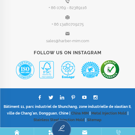
+ 86 0769 - 82389116
+ 86 13480709275
sales@harber-mim.com
FOLLOW US ON INSTAGRAM
Bâtiment 11, parc industriel de Shunchang, zone industrielle de xiaotian II,
ville de Chang'an, Dongguan, Chine |
China MIM
|
Metal Injection Mold
|
Stainless Steel Injection Mold
|
Sitemap