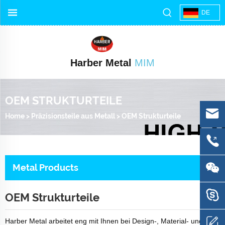
DE
Harber Metal
MIM
OEM STRUKTURTEILE
Home
>
Präzisionsteile aus Metall
>
OEM Strukturteile
Metal Products
OEM Strukturteile
Harber Metal arbeitet eng mit Ihnen bei Design-, Material- und