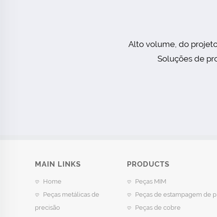
Alto volume, do projet
Soluções de pro
MAIN LINKS
PRODUCTS
Home
Peças MIM
Peças metálicas de
Peças de estampagem de p
precisão
Peças de cobre