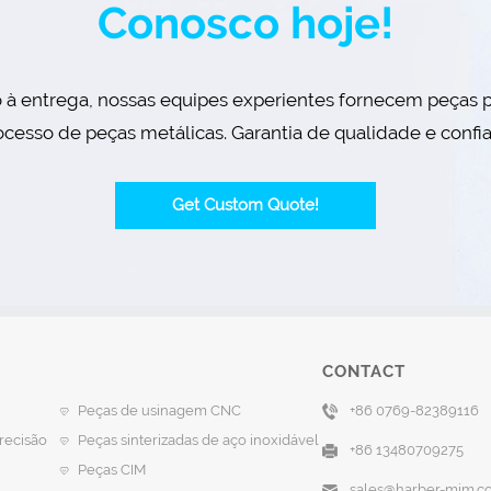
Conosco hoje!
o à entrega, nossas equipes experientes fornecem peças 
cesso de peças metálicas. Garantia de qualidade e confi
Get Custom Quote!
CONTACT
Peças de usinagem CNC
+86 0769-82389116
recisão
Peças sinterizadas de aço inoxidável
+86 13480709275
Peças CIM
sales@harber-mim.c