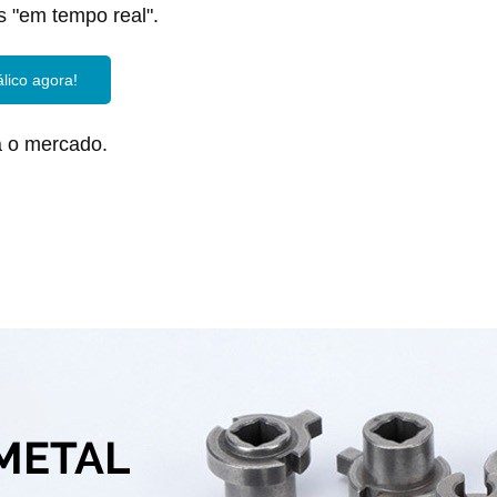
s "em tempo real".
lico agora!
a o mercado.
METAL