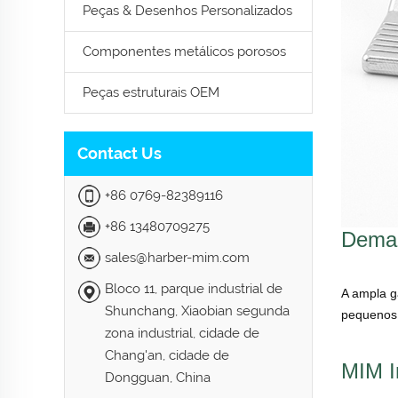
Peças & Desenhos Personalizados
Componentes metálicos porosos
Peças estruturais OEM
Contact Us
+86 0769-82389116
+86 13480709275
Deman
sales@harber-mim.com
Bloco 11, parque industrial de
A ampla g
Shunchang, Xiaobian segunda
pequenos 
zona industrial, cidade de
Chang'an, cidade de
MIM I
Dongguan, China