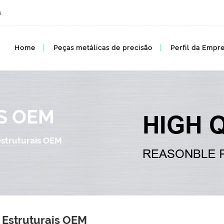
m
Home
Peças metálicas de precisão
Perfil da Empr
S OEM
estruturais OEM
 Estruturais OEM