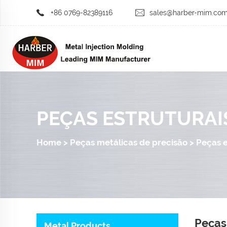
+86 0769-82389116
sales@harber-mim.co
PEÇAS ESTRUTURAI
Home
>
Peças metálicas de precisão
>
Peças 
Peças
Metal Products