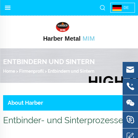
DE
Harber Metal
MIM
ENTBINDERN UND SINTERN
Home
>
Firmenprofil
>
Entbindern und Sintern
About Harber
Entbinder- und Sinterprozesse