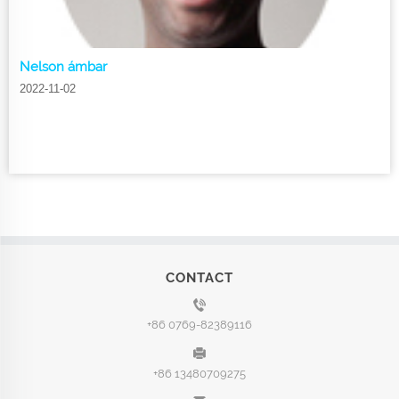
Nelson ámbar
2022-11-02
CONTACT
+86 0769-82389116
+86 13480709275