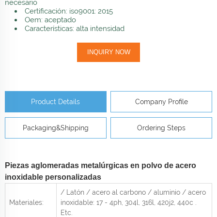
necesario
Certificación: iso9001: 2015
Oem: aceptado
Características: alta intensidad
INQUIRY NOW
Product Details
Company Profile
Packaging&Shipping
Ordering Steps
Piezas aglomeradas metalúrgicas en polvo de acero
inoxidable personalizadas
/ Latón / acero al carbono / aluminio / acero
Materiales:
inoxidable: 17 - 4ph, 304l, 316l, 420j2, 440c
.
Etc.