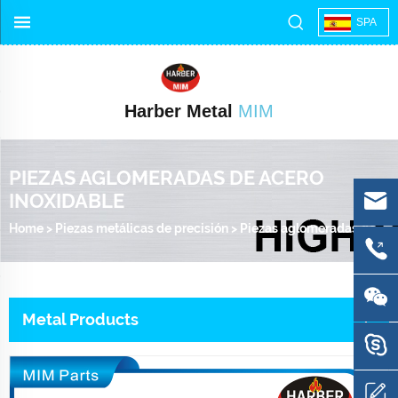
SPA
Harber Metal
MIM
PIEZAS AGLOMERADAS DE ACERO
INOXIDABLE
Home
>
Piezas metálicas de precisión
>
Piezas aglomeradas de acero inoxidable
Metal Products