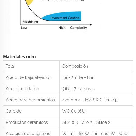
Materiales mim
Tela
Composición
Acero de baja aleación
Fe - 2ni, fe - 8ni
Acero inoxidable
316l, 17 - 4 horas
Acero para herramientas
42crmo
4.
, M2, SKD - 11, c45
Carbide
WC Co (6%)
Productos cerámicos
Al
2.
0
3.
, Zro
2.
, Sílice
2.
Aleación de tungsteno
W - ni - fe, W - ni - cuo, W - Cuo