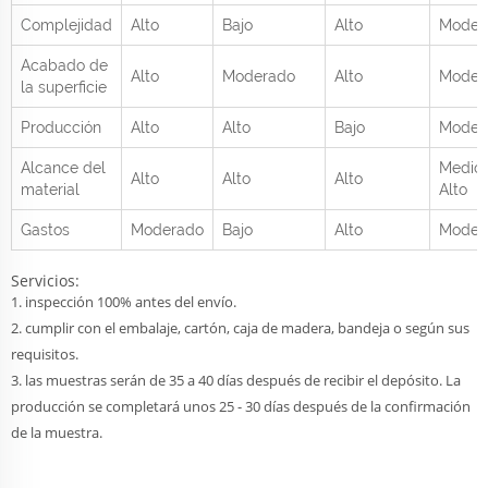
Complejidad
Alto
Bajo
Alto
Moder
Acabado de
Alto
Moderado
Alto
Moder
la superficie
Producción
Alto
Alto
Bajo
Moder
Alcance del
Medio 
Alto
Alto
Alto
material
Alto
Gastos
Moderado
Bajo
Alto
Moder
Servicios:
1. inspección 100% antes del envío.
2. cumplir con el embalaje, cartón, caja de madera, bandeja o según sus
requisitos.
3. las muestras serán de 35 a 40 días después de recibir el depósito. La
producción se completará unos 25 - 30 días después de la confirmación
de la muestra.